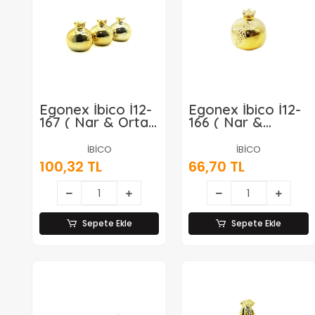
Egonex İbico İ12-
Egonex İbico İ12-
167 ( Nar & Orta )
166 ( Nar &
( Gold & Seramik
Küçük ) ( Gold &
) Biblo &
Seramik ) Biblo &
İBİCO
İBİCO
Dekoratif Süs
Dekoratif Süs
100,32 TL
66,70 TL
Eşyası*12x12
Eşyası*12x16
Sepete Ekle
Sepete Ekle