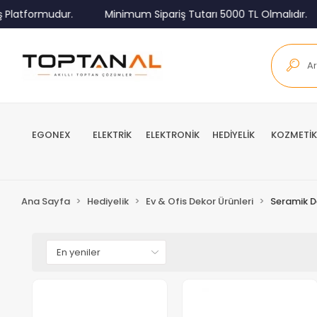
latformudur.
Minimum Sipariş Tutarı 5000 TL Olmalıdır.
EGONEX
ELEKTRİK
ELEKTRONİK
HEDİYELİK
KOZMETİK
Ana Sayfa
Hediyelik
Ev & Ofis Dekor Ürünleri
Seramik D