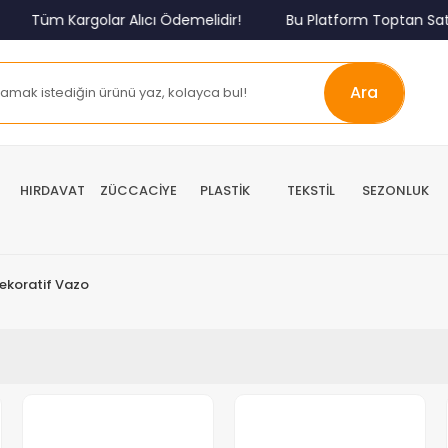
Tüm Kargolar Alıcı Ödemelidir!
Bu Platform Toptan Satış 
Ara
HIRDAVAT
ZÜCCACİYE
PLASTİK
TEKSTİL
SEZONLUK
ekoratif Vazo