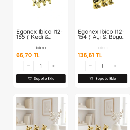
Egonex İbico İ12-
Egonex İbico İ12-
155 ( Kedi &
154 ( Ayı & Büyük
Küçük ) ( Gold &
) ( Gold &
Seramik ) Biblo &
Seramik ) Biblo &
İBİCO
İBİCO
Dekoratif Süs
Dekoratif Süs
66,70 TL
136,61 TL
Eşyası*12x20
Eşyası*6x24
Sepete Ekle
Sepete Ekle