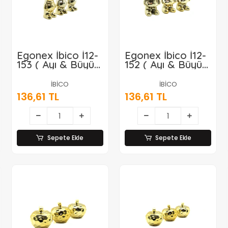
Egonex İbico İ12-
Egonex İbico İ12-
153 ( Ayı & Büyük
152 ( Ayı & Büyük
) ( Gold &
) ( Gold &
Seramik ) Biblo &
Seramik ) Biblo &
İBİCO
İBİCO
Dekoratif Süs
Dekoratif Süs
136,61 TL
136,61 TL
Eşyası*6x24
Eşyası*6x24
Sepete Ekle
Sepete Ekle