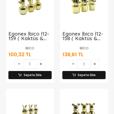
Egonex İbico İ12-
Egonex İbico İ12-
159 ( Kaktüs &
158 ( Kaktüs &
Orta ) ( Gold &
Büyük ) ( Gold &
Seramik ) Biblo &
Seramik ) Biblo &
İBİCO
İBİCO
Dekoratif Süs
Dekoratif Süs
100,32 TL
136,61 TL
Eşyası*12x12
Eşyası*12x12
Sepete Ekle
Sepete Ekle