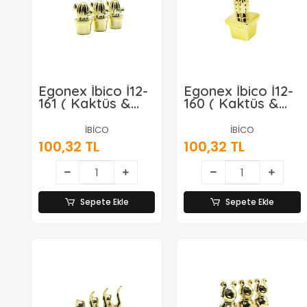
Egonex İbico İ12-
Egonex İbico İ12-
161 ( Kaktüs &
160 ( Kaktüs &
Orta ) ( Gold &
Orta ) ( Gold &
Seramik ) Biblo &
Seramik ) Biblo &
İBİCO
İBİCO
Dekoratif Süs
Dekoratif Süs
100,32 TL
100,32 TL
Eşyası*12x12
Eşyası*12x12
Sepete Ekle
Sepete Ekle