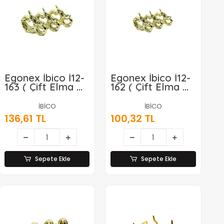
Egonex İbico İ12-
Egonex İbico İ12-
163 ( Çift Elma &
162 ( Çift Elma &
Büyük ) ( Gold &
Orta ) ( Gold &
Seramik ) Biblo &
Seramik ) Biblo &
İBİCO
İBİCO
Dekoratif Süs
Dekoratif Süs
136,61 TL
100,32 TL
Eşyası*6x12
Eşyası*6x16
Sepete Ekle
Sepete Ekle