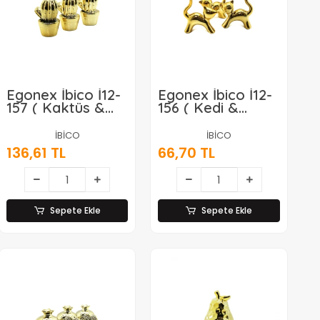
Egonex İbico İ12-
Egonex İbico İ12-
157 ( Kaktüs &
156 ( Kedi &
Büyük ) ( Gold &
Küçük ) ( Gold &
Seramik ) Biblo &
Seramik ) Biblo &
İBİCO
İBİCO
Dekoratif Süs
Dekoratif Süs
136,61 TL
66,70 TL
Eşyası*6x16
Eşyası*12x20
Sepete Ekle
Sepete Ekle