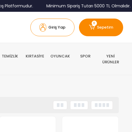
Platformudur.
Minimum Sipariş Tutarı 5000 TL Olmalıdır.
0
Giriş Yap
Sepetim
TEMİZLİK
KIRTASİYE
OYUNCAK
SPOR
YENİ
ÜRÜNLER