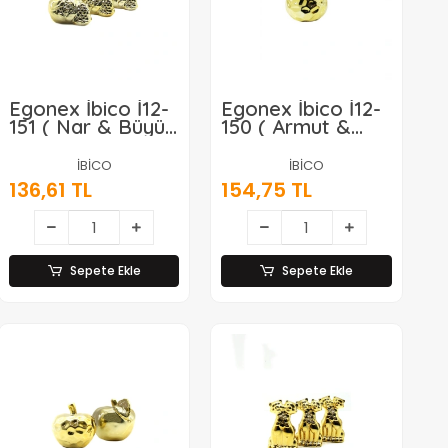
Egonex İbico İ12-
Egonex İbico İ12-
151 ( Nar & Büyük
150 ( Armut &
) ( Gold &
Mega ) ( Gold &
Seramik ) Biblo &
Seramik ) Biblo &
İBİCO
İBİCO
Dekoratif Süs
Dekoratif Süs
136,61 TL
154,75 TL
Eşyası*6x16
Eşyası*6x12
Sepete Ekle
Sepete Ekle