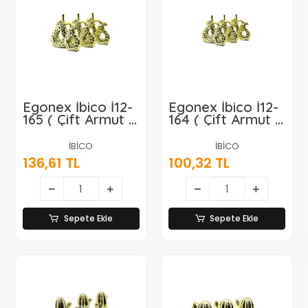
Egonex İbico İ12-
Egonex İbico İ12-
165 ( Çift Armut &
164 ( Çift Armut &
Büyük ) ( Gold &
Orta ) ( Gold &
Seramik ) Biblo &
Seramik ) Biblo &
İBİCO
İBİCO
Dekoratif Süs
Dekoratif Süs
136,61 TL
100,32 TL
Eşyası*6x12
Eşyası*6x16
Sepete Ekle
Sepete Ekle