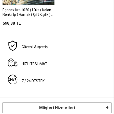
Egonex Krt-1020 ( Lüks ( Kolon
Renkli İp ) Hamak ( Çift Kişilik ) (
Taşıma Kapasite: 250kg )*5=k
698,88 TL
Güvenli Alışveriş
HIZLI TESLİMAT
7 / 24 DESTEK
Müşteri Hizmetleri