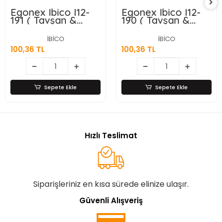
Egonex İbico İ12-
Egonex İbico İ12-
191 ( Tavşan &
190 ( Tavşan &
Orta ) ( Gold &
Orta ) ( Gold &
Seramik ) Biblo &
Seramik ) Biblo &
İBİCO
İBİCO
Dekoratif Süs
Dekoratif Süs
100,36 TL
100,36 TL
Eşyası*12x12
Eşyası*12x16
Sepete Ekle
Sepete Ekle
Hızlı Teslimat
Siparişleriniz en kısa sürede elinize ulaşır.
Güvenli Alışveriş