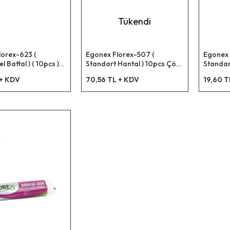
Tükendi
lorex-623 (
Egonex Florex-507 (
Egonex 
l Battal ) ( 10pcs )
Standart Hantal ) 10pcs Çöp
Standart
çöp Torbası*20=k
Torba 100x150cm*10=k
72x95cm
 + KDV
70,56 TL + KDV
19,60 T