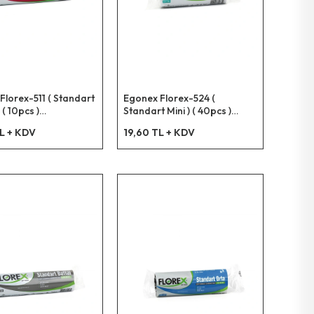
Florex-511 ( Standart
Egonex Florex-524 (
( 10pcs )
Standart Mini ) ( 40pcs )
m.çöp Torbası*20=k
44x45cm.çöp Torbası*50=k
L + KDV
19,60 TL + KDV