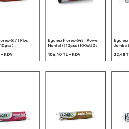
orex-517 ( Plus
Egonex Florex-548 ( Power
Egonex 
 10pcs )
Hantal ) ( 10pcs ) 100x150cm
Jumbo ) 
.çöp Torba*10=k
Çöp Torbası*10=k
80x110c
 + KDV
106,40 TL + KDV
32,48 T