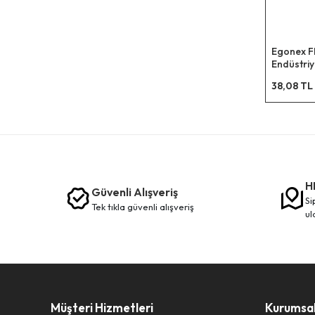
Egonex Fl
Endüstriy
80x110cm
38,08 TL
H
Güvenli Alışveriş
siparişleriniz en kısa sürede elinize
tek tikla güvenli̇ alişveri̇ş
ul
Müşteri Hizmetleri
Kurumsa