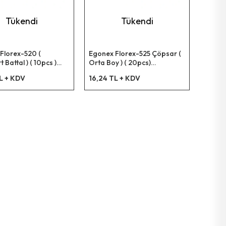
Tükendi
Tükendi
Florex-520 (
Egonex Florex-525 Çöpsar (
 Battal ) ( 10pcs )
Orta Boy ) ( 20pcs)
.çöp Torbası*24=k
55x60cm.çöp Torbası*50=k
L + KDV
16,24 TL + KDV