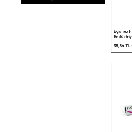
Egonex F
Endüstriye
72x95cm.
35,84 TL