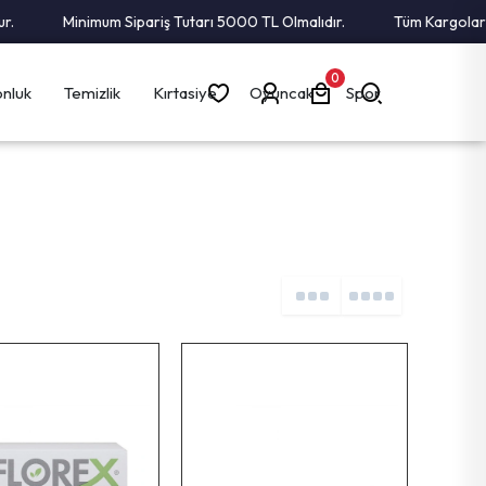
Minimum Sipariş Tutarı 5000 TL Olmalıdır.
Tüm Kargolar Alı
0
nluk
Temizlik
Kırtasiye
Oyuncak
Spor