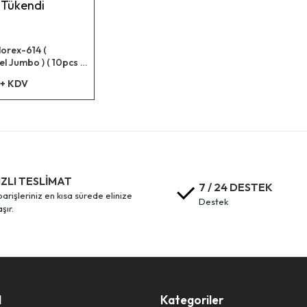
Tükendi
orex-614 (
el Jumbo ) ( 10pcs )
.çöp Torba*20=k
 + KDV
IZLI TESLİMAT
7 / 24 DESTEK
destek
aşır.
l
Kategoriler