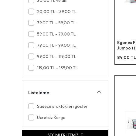
20,00 TL ve altı
Mop Sprey Yedek Paspas
20,00 TL - 39,00 TL
Mop Havlu
39,00 TL - 59,00 TL
Islak Mendil Havlu ( Yüzey Temizlik )
59,00 TL - 79,00 TL
Mop Örgülü İp
Egonex Fl
79,00 TL - 99,00 TL
Lavabo Açar Granül
Jumbo ) (
80x110cm
Kireç Çözücü & Limon Tuzu
99,00 TL - 119,00 TL
84,00 TL
Klozet & Wc Temizleme Blok
119,00 TL - 139,00 TL
Kıskaç Otomatik Çöp Toplama
Lavabo Açar Sıvı
Listeleme
Sadece stoktakileri göster
Ücretsiz Kargo
SEÇİMLERİ TEMİZLE