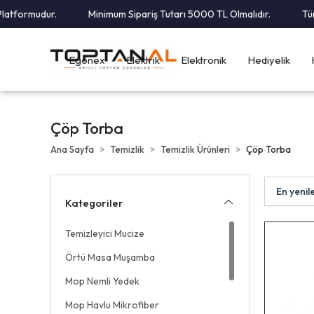
tformudur.
Minimum Sipariş Tutarı 5000 TL Olmalıdır.
Tüm Ka
Egonex
Elektrik
Elektronik
Hediyelik
Çöp Torba
Ana Sayfa
Temizlik
Temizlik Ürünleri
Çöp Torba
Kategoriler
Temizleyici Mucize
Örtü Masa Muşamba
Mop Nemli Yedek
Mop Havlu Mikrofiber