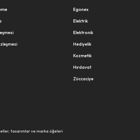
eme
Egonex
a
Elektrik
zleşmesi
Elektronik
özleşmesi
Hediyelik
Kozmetik
Hırdavat
Züccaciye
eller, tasarımlar ve marka öğeleri