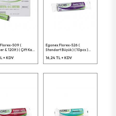
Florex-509 (
Egonex Florex-526 (
r & 120lt ) ( Çift Kat )
Standart Büyük ) ( 10pcs )
iyel Çöp Torba (
65x80cm.çöp Torbası*50=k
L + KDV
16,24 TL + KDV
m )*20=k