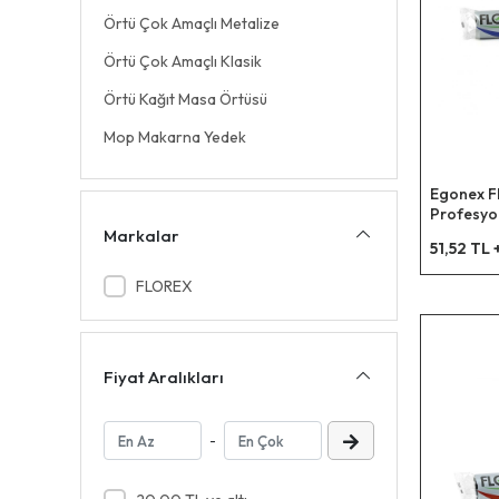
Örtü Çok Amaçlı Metalize
Örtü Çok Amaçlı Klasik
Örtü Kağıt Masa Örtüsü
Mop Makarna Yedek
Bez Temizlik
Egonex Fl
Eldiven Şeffaf
Profesyon
) 80x110
Markalar
51,52 TL
Naftalin
FLOREX
Mendil Kağıt
Çöp Torba
Çöp Torba Kurban Poşeti
Fiyat Aralıkları
Çöp Torba Kokulu Büzgülü
Mop Otomatik Yedek Takım
-
Mop Otomatik Yedek Paspas