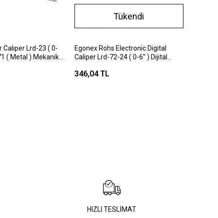
Tükendi
 Calıper Lrd-23 ( 0-
Egonex Rohs Electronic Digital
1 ( Metal ) Mekanik
Caliper Lrd-72-24 ( 0-6'' ) Dijital
eti ( Plastik Kutulu
Kumpas Ölçü Aleti ( 0-150mm )
346,04 TL
(brkt-130812)*100
HIZLI TESLİMAT