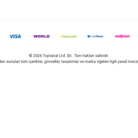
© 2026 Toptanal Ltd. Şti.. Tüm hakları saklıdır.
n sunulan tüm içerikler, görseller, tasarımlar ve marka öğeleri ilgili yasal me
G-Soft | E-ticaret paketleri ile hazırlanmıştır.