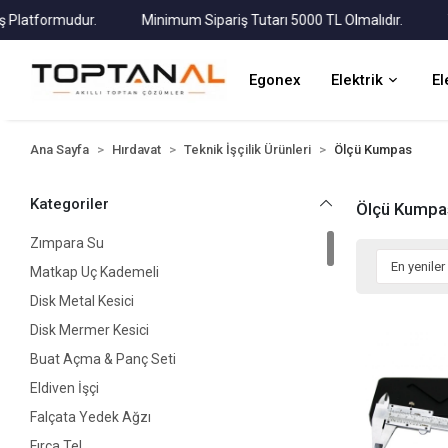
atformudur.
Minimum Sipariş Tutarı 5000 TL Olmalıdır.
Tüm 
Egonex
Elektrik
El
Ana Sayfa
Hırdavat
Teknik İşçilik Ürünleri
Ölçü Kumpas
Kategoriler
Ölçü Kumpa
Zımpara Su
Matkap Uç Kademeli
Disk Metal Kesici
Disk Mermer Kesici
Buat Açma & Panç Seti
Eldiven İşçi
Falçata Yedek Ağzı
Fırça Tel