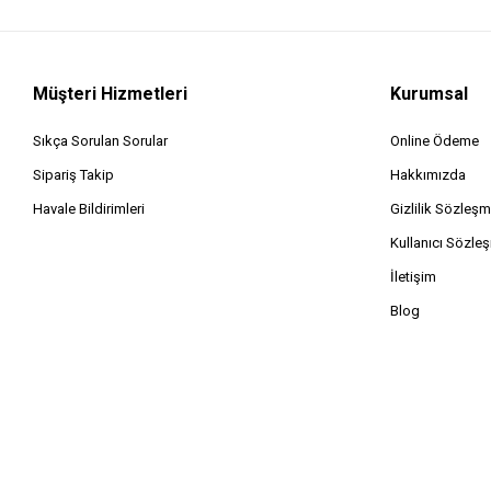
Ölçü Kumpas
Derz Kalemi
Spatula Saptak
Müşteri Hizmetleri
Kurumsal
Disk Ağaç Kesici
Sıkça Sorulan Sorular
Online Ödeme
Matkap Uç Bits
Dübel Çelik Kancalı
Sipariş Takip
Hakkımızda
Dübel Çelik Gömlekli
Havale Bildirimleri
Gizlilik Sözleşm
Vida Piton Açık Çengel
Kullanıcı Sözle
Civata Halkalı
İletişim
Vida Halkalı
Blog
Pul Metal
Vida Piton Açık Dübelli
Çivi Çelik
Çivi Tel
Çivi İnşaat