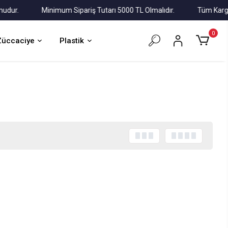
r.
Minimum Sipariş Tutarı 5000 TL Olmalıdır.
Tüm Kargolar A
0
Züccaciye
Plastik