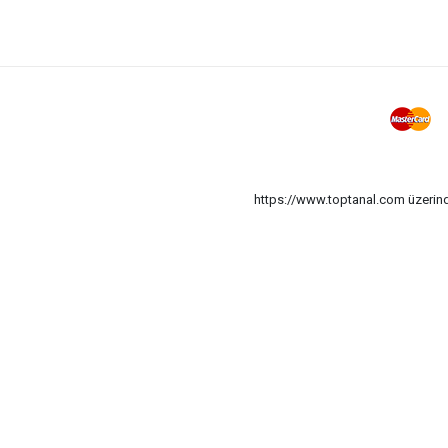
Vida Sunta
Vida Matkap Uçlu
Dübel Plastik Roket
Kanca S Şekil
Vida Sunta Dübelli
Dübel Plastik
Dübel Plastik Tuğla
https://www.toptanal.com üzerinde
Disk Zımpara
Lastik Bagaj
Disk Zincirli Testere
Huni Süzgeçli
Matkap Uç ( Köşe Vidalama )
Pompa Lehim
Testere Bıçak
Fırça Hırdavat
Taşlama & Fırçalama Seti