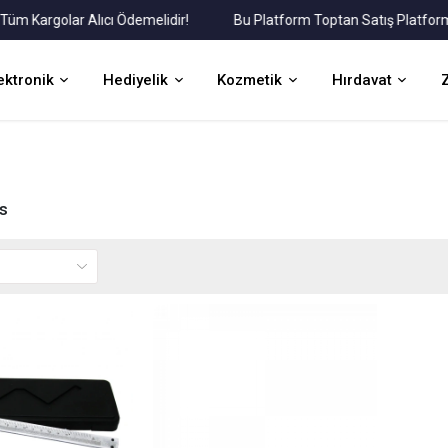
Kargolar Alıcı Ödemelidir!
Bu Platform Toptan Satış Platformudu
ektronik
Hediyelik
Kozmetik
Hırdavat
s