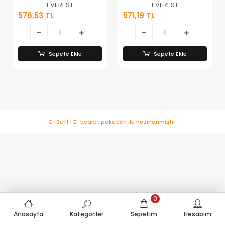
Gökkuşağı Işıklı )
Gökkuşağı Işıklı )
EVEREST
EVEREST
( Usb Kablolu )
( Usb Kablolu )
576,53 TL
571,19 TL
Oyuncu Klavye &
Oyuncu Klavye &
Mouse Set*20
Mouse Set*20
Sepete Ekle
Sepete Ekle
G-Soft | E-ticaret paketleri ile hazırlanmıştır.
0
Anasayfa
Kategoriler
Sepetim
Hesabım