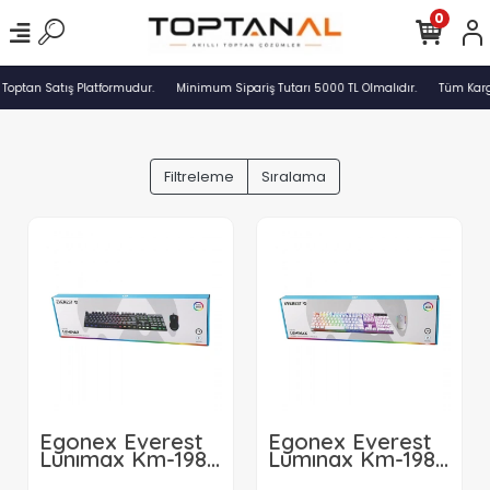
0
 Toptan Satış Platformudur.
Minimum Sipariş Tutarı 5000 TL Olmalıdır.
Tüm Kargo
Filtreleme
Sıralama
Egonex Everest
Egonex Everest
Lunımax Km-198
Lumınax Km-198
( Siyah
( Beyaz