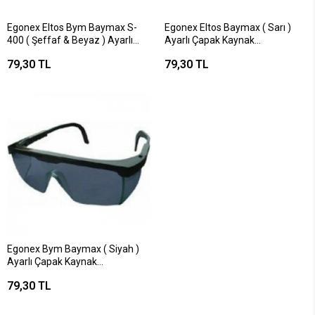
Egonex Eltos Bym Baymax S-
Egonex Eltos Baymax ( Sarı )
400 ( Şeffaf & Beyaz ) Ayarlı
Ayarlı Çapak Kaynak
Çapak Kaynak Gözlük*12x30
Gözlük*12x30
79,30 TL
79,30 TL
Egonex Bym Baymax ( Siyah )
Ayarlı Çapak Kaynak
Gözlük*12x30
79,30 TL