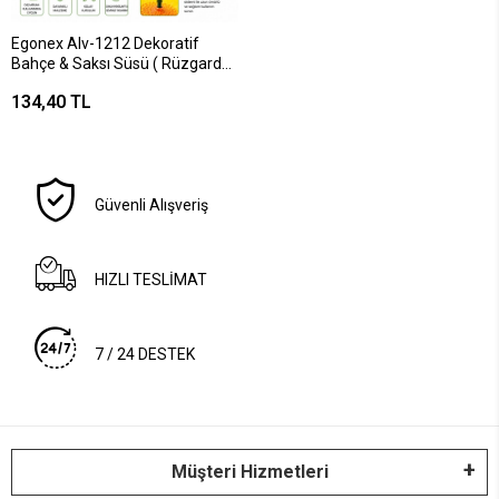
Egonex Alv-1212 Dekoratif
Bahçe & Saksı Süsü ( Rüzgarda
Sallanan Yaylı Hayvan Figür Mix
134,40 TL
)*48x10
Güvenli Alışveriş
HIZLI TESLİMAT
7 / 24 DESTEK
Müşteri Hizmetleri