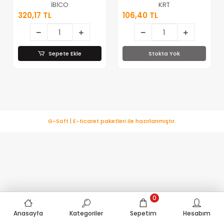
Renkli & Çizgi
& Plates Topu*80
İBİCO
KRT
Desenli Plastik )
320,17 TL
106,40 TL
( Kutulu Ambalaj
)*20
Sepete Ekle
Stokta Yok
G-Soft | E-ticaret paketleri ile hazırlanmıştır.
0
Anasayfa
Kategoriler
Sepetim
Hesabım