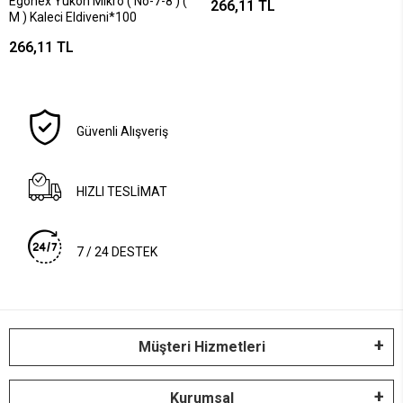
Egonex Yukon Mıkro ( No-7-8 ) (
266,11 TL
M ) Kaleci Eldiveni*100
266,11 TL
Güvenli Alışveriş
HIZLI TESLİMAT
7 / 24 DESTEK
Müşteri Hizmetleri
Kurumsal