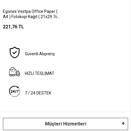
Egonex Vestpa Office Paper (
A4 ) Fotokopi Kağıt ( 21x29.7cm
) ( 500lü )*5=k
221,76 TL
Güvenli Alışveriş
HIZLI TESLİMAT
7 / 24 DESTEK
Müşteri Hizmetleri