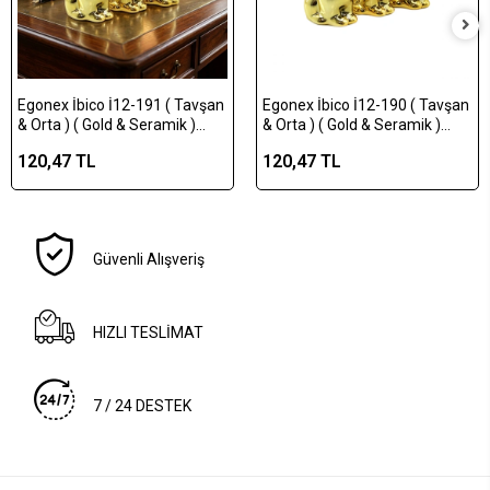
Egonex İbico İ12-191 ( Tavşan
Egonex İbico İ12-190 ( Tavşan
& Orta ) ( Gold & Seramik )
& Orta ) ( Gold & Seramik )
Biblo & Dekoratif Süs
Biblo & Dekoratif Süs
120,47 TL
120,47 TL
Eşyası*12x12
Eşyası*12x16
Güvenli Alışveriş
HIZLI TESLİMAT
7 / 24 DESTEK