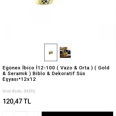
Egonex İbico İ12-100 ( Vazo & Orta ) ( Gold
& Seramik ) Biblo & Dekoratif Süs
Eşyası*12x12
Ürün Kodu:
34252
120,47 TL