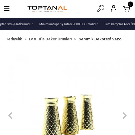
0
ptan Satış Platformudur.
Minimum Sipariş Tutarı 5000 TL Olmalıdır.
Tüm Kargolar Alıcı Öde
Hediyelik
Ev & Ofis Dekor Ürünleri
Seramik Dekoratif Vazo