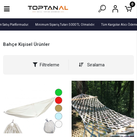
0
n Satış Platformudur.
Minimum Sipariş Tutarı 5000 TL Olmalıdır.
Tüm Kargolar Alıcı Ödemel
Bahçe Kişisel Ürünler
Filtreleme
Sıralama