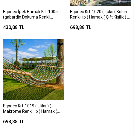
Egonex İpek Hamak Krt-1005
Egonex Krt-1020 ( Lüks ( Kolon
(gabardin Dokuma Renkli
Renkli İp ) Hamak ( Çift Kişilik ) (
Pamuk Kumaş) Kamp Hamak
Taşıma Kapasite: 250kg )*5=k
430,08 TL
698,88 TL
(135x260cm) (200kg.taşıma)
(6mt İp) (file Çantalı)*30
Egonex Krt-1019 ( Lüks ) (
Makrome Renkli İp ) Hamak (
Tek Kişilik ) ( Taşıma Kapasite:
698,88 TL
150kg )*5=k