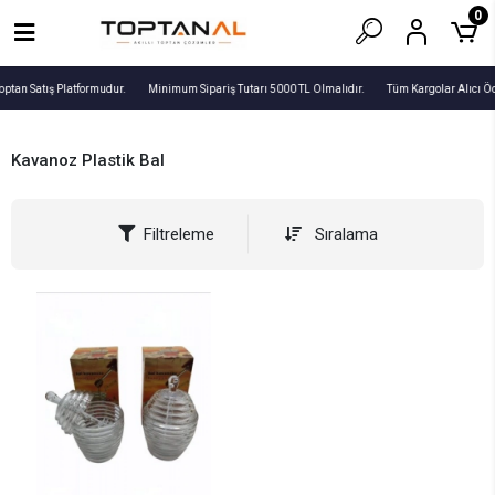
0
optan Satış Platformudur.
Minimum Sipariş Tutarı 5000 TL Olmalıdır.
Tüm Kargolar Alıcı Ö
Kavanoz Plastik Bal
Filtreleme
Sıralama