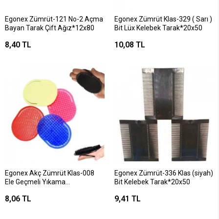
Egonex Zümrüt-121 No-2 Açma
Egonex Zümrüt Klas-329 ( Sarı )
Bayan Tarak Çift Ağız*12x80
Bit Lüx Kelebek Tarak*20x50
8,40 TL
10,08 TL
Egonex Akç Zümrüt Klas-008
Egonex Zümrüt-336 Klas (siyah)
Ele Geçmeli Yıkama
Bit Kelebek Tarak*20x50
Tarak*24x50
8,06 TL
9,41 TL