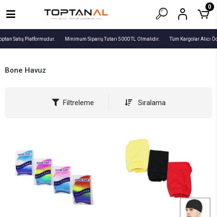
0
optan Satış Platformudur.
Minimum Sipariş Tutarı 5000 TL Olmalıdır.
Tüm Kargolar Alıcı Öd
Bone Havuz
Filtreleme
Sıralama