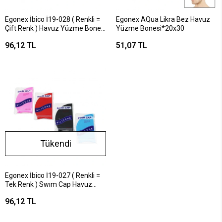
Egonex İbico İ19-028 ( Renkli =
Egonex AQua Likra Bez Havuz
Çift Renk ) Havuz Yüzme Bonesi
Yüzme Bonesi*20x30
Silikon & Lateks*12x33
96,12 TL
51,07 TL
Tükendi
Egonex İbico İ19-027 ( Renkli =
Tek Renk ) Swım Cap Havuz
Yüzme Bonesi Silikon &
96,12 TL
Lateks*12x33