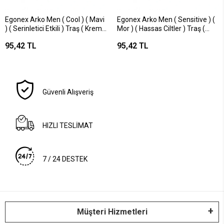
Egonex Arko Men ( Cool ) ( Mavi
Egonex Arko Men ( Sensitive ) (
) ( Serinletici Etkili ) Traş ( Kremi
Mor ) ( Hassas Ciltler ) Traş (
) ( 90gr / 86ml )*12x6
Kremi ) ( 90gr )*12x6
95,42 TL
95,42 TL
Güvenli Alışveriş
HIZLI TESLİMAT
7 / 24 DESTEK
Müşteri Hizmetleri