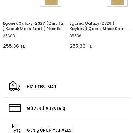
Egonex Galaxy-2327 ( Zürafa
Egonex Galaxy-2328 (
) Çocuk Masa Saat ( Plastik
Kaykay ) Çocuk Masa Saat (
Kasa Renkli )*24x2
Plastik Kasa Renkli )*24x2
35688
35686
255,36 TL
255,36 TL
HIZLI TESLİMAT
GÜVENLİ ALIŞVERİŞ
GENİŞ ÜRÜN YELPAZESİ