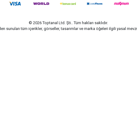
© 2026 Toptanal Ltd. Şti.. Tüm hakları saklıdır.
n sunulan tüm içerikler, görseller, tasarımlar ve marka öğeleri ilgili yasal me
G-Soft | E-ticaret paketleri ile hazırlanmıştır.