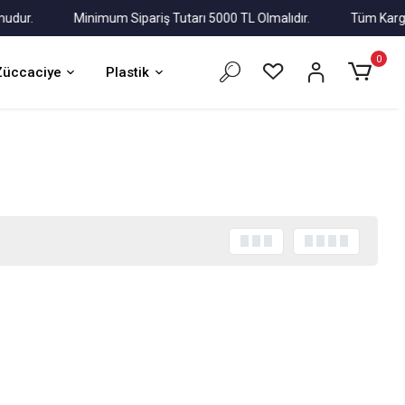
r.
Minimum Sipariş Tutarı 5000 TL Olmalıdır.
Tüm Kargolar A
0
Züccaciye
Plastik