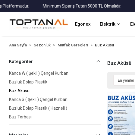
atformudur.
Minimum Sipariş Tutarı 5000 TL Olmalıdır.
Tüm 
Egonex
Elektrik
El
Ana Sayfa
Sezonluk
Mutfak Gereçleri
Buz Aküsü
Kategoriler
Buz Aküsü
Kanca W ( Şekil ) Çengel Kurban
Buzluk Dolap Plastik
Buz Aküsü
Kanca S ( Şekil ) Çengel Kurban
Buzluk Dolap Plastik ( Hazneli )
Buz Torbası