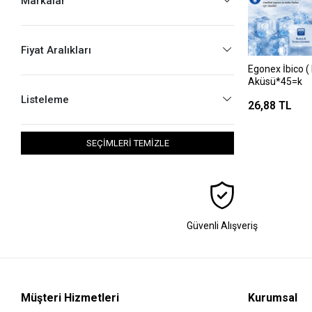
Markalar
Fiyat Aralıkları
Egonex İbico ( 
Aküsü*45=k
Listeleme
26,88 TL
SEÇİMLERİ TEMİZLE
Güvenli Alışveriş
Müşteri Hizmetleri
Kurumsal