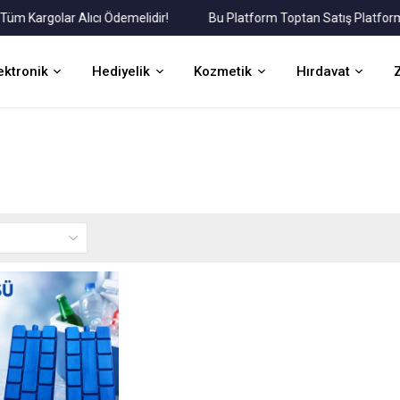
Kargolar Alıcı Ödemelidir!
Bu Platform Toptan Satış Platformudu
ektronik
Hediyelik
Kozmetik
Hırdavat