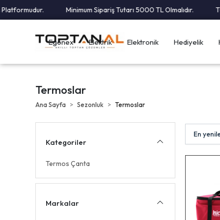
latformudur.
Minimum Sipariş Tutarı 5000 TL Olmalıdır.
Tüm
Egonex
Elektrik
Elektronik
Hediyelik
Termoslar
Ana Sayfa
Sezonluk
Termoslar
Kategoriler
Termos Çanta
Markalar