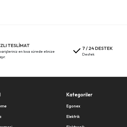
IZLI TESLİMAT
7 / 24 DESTEK
destek
aşır.
l
Kategoriler
eme
Egonex
a
Elektrik