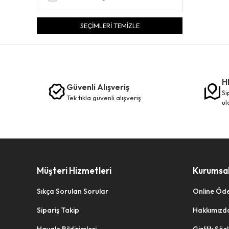
SEÇİMLERİ TEMİZLE
H
Güvenli Alışveriş
siparişleriniz en kısa sürede elinize
tek tikla güvenli̇ alişveri̇ş
ul
Müşteri Hizmetleri
Kurumsa
Sıkça Sorulan Sorular
Online Öd
Sipariş Takip
Hakkımızd