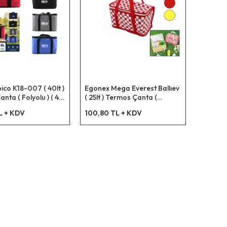
ico K18-007 ( 40lt )
Egonex Mega Everest Ballıev
nta ( Folyolu ) ( 40
( 25lt ) Termos Çanta (
cm ) ( Taşıma Kulp
Folyolu ) ( 22 X 22 X 33cm ) (
L + KDV
100,80 TL + KDV
Taşıma Kulp )*100