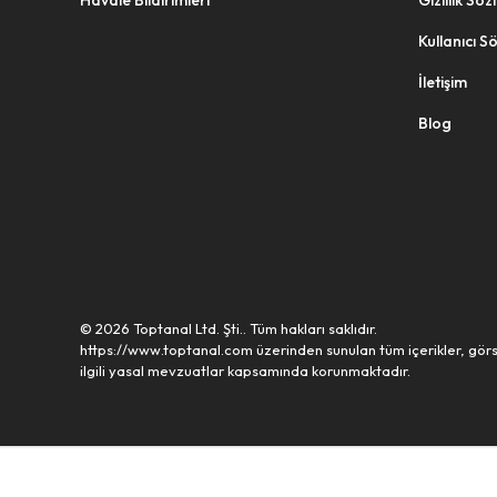
Havale Bildirimleri
Gizlilik Sö
Kullanıcı S
İletişim
Blog
© 2026 Toptanal Ltd. Şti.. Tüm hakları saklıdır.
https://www.toptanal.com üzerinden sunulan tüm içerikler, görs
ilgili yasal mevzuatlar kapsamında korunmaktadır.