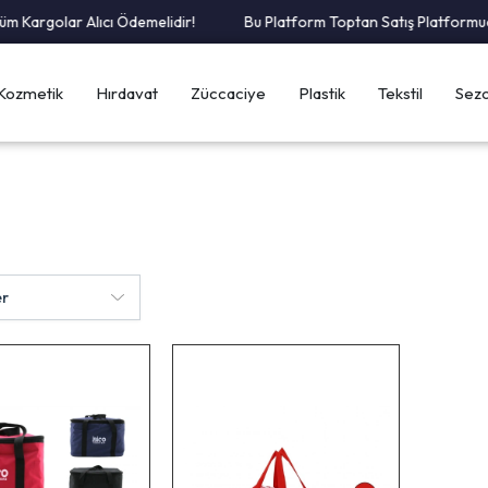
 Kargolar Alıcı Ödemelidir!
Bu Platform Toptan Satış Platformudu
Kozmetik
Hırdavat
Züccaciye
Plastik
Tekstil
Sezo