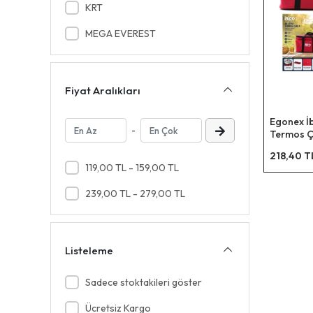
KRT
MEGA EVEREST
Fiyat Aralıkları
Egonex İb
-
Termos Ça
X 30 X 25
218,40 T
)*20=k
119,00 TL - 159,00 TL
239,00 TL - 279,00 TL
Listeleme
Sadece stoktakileri göster
Ücretsiz Kargo