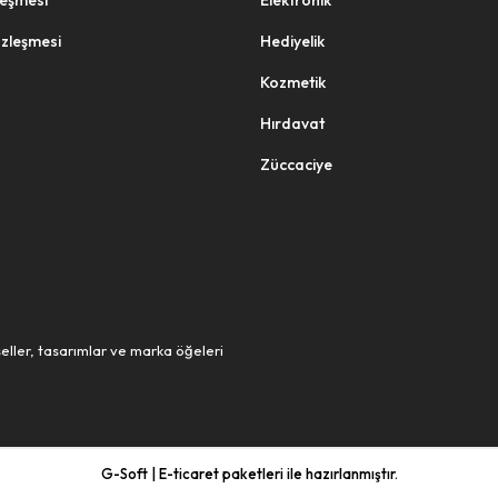
zleşmesi
Elektronik
özleşmesi
Hediyelik
Kozmetik
Hırdavat
Züccaciye
eller, tasarımlar ve marka öğeleri
G-Soft | E-ticaret paketleri ile hazırlanmıştır.