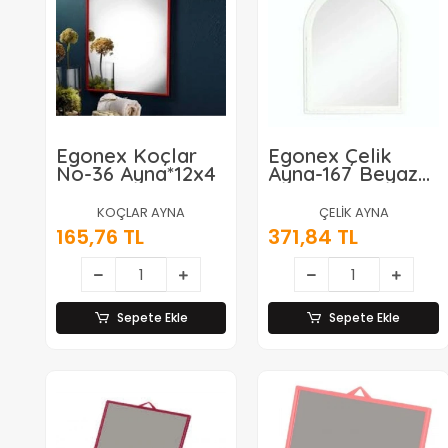
Egonex Koçlar
Egonex Çelik
No-36 Ayna*12x4
Ayna-167 Beyaz
Orta Tek Ayna*10
KOÇLAR AYNA
ÇELİK AYNA
165,76 TL
371,84 TL
Sepete Ekle
Sepete Ekle