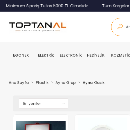
Minimum Sipariş Tutarı 5000 TL Olmalıdır.
Tüm Kargolar Al
EGONEX
ELEKTRİK
ELEKTRONİK
HEDİYELİK
KOZMETİK
Ana Sayfa
Plastik
Ayna Grup
Ayna Klasik