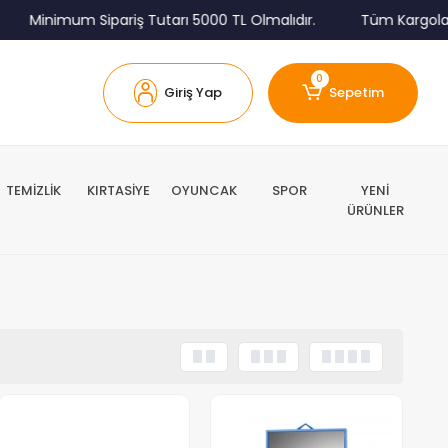
Minimum Sipariş Tutarı 5000 TL Olmalıdır.
Tüm Kargolar A
0
Giriş Yap
Sepetim
TEMİZLİK
KIRTASİYE
OYUNCAK
SPOR
YENİ
ÜRÜNLER