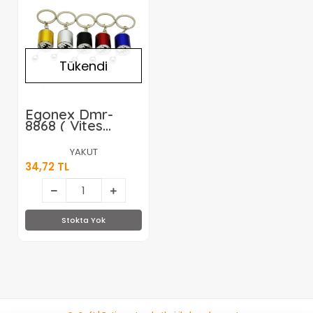
Tükendi
Egonex Dmr-
8868 ( Vites
Şekilli ) Metal
Anahtarlık*12x40
YAKUT
34,72 TL
Stokta Yok