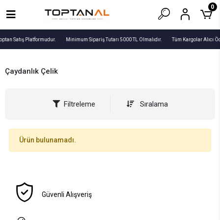
0
optan Satış Platformudur.
Minimum Sipariş Tutarı 5000 TL Olmalıdır.
Tüm Kargolar Alıcı Ö
Çaydanlık Çelik
Filtreleme
Sıralama
Ürün bulunamadı.
Güvenli Alışveriş