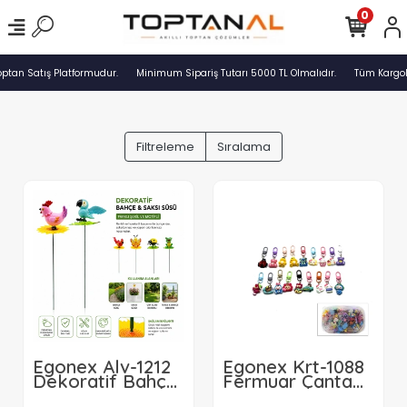
0
ptan Satış Platformudur.
Minimum Sipariş Tutarı 5000 TL Olmalıdır.
Tüm Kargolar
Filtreleme
Sıralama
Egonex Alv-1212
Egonex Krt-1088
Dekoratif Bahçe
Fermuar Çanta
& Saksı Süsü (
Süs Mix*120x1