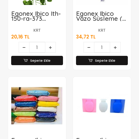
Egonex İbico İth-
Egonex İbico
150-ra-373
Vazo Süsleme (
Sarmaşık
Taşı )
Yaprak*12x300
Renkli*20=k
KRT
KRT
20,16 TL
34,72 TL
Sepete Ekle
Sepete Ekle