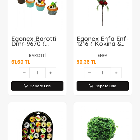
Egonex Barotti
Egonex Enfa Enf-
Dmr-9670 (
1216 ( Kokina &
Mıknatıslı )
Elma ) Yapay
Buzdolabı
Çiçek ( Dal =
BAROTTİ
ENFA
Magnet ( Mix=
35cm )*100x6
61,60 TL
59,36 TL
Mini Muffin & Kek
Kalıbı )*6x50
Sepete Ekle
Sepete Ekle