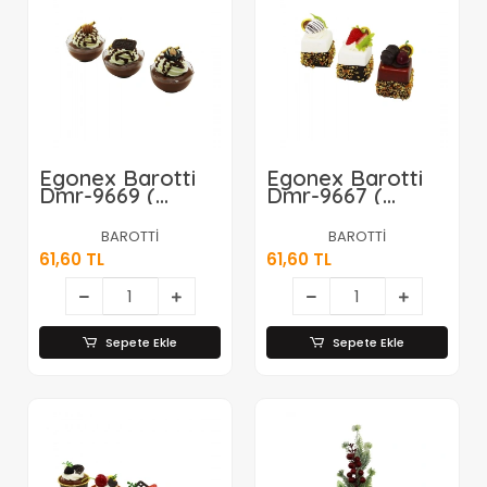
Egonex Barotti
Egonex Barotti
Dmr-9669 (
Dmr-9667 (
Mıknatıslı )
Mıknatıslı )
Buzdolabı
Buzdolabı
BAROTTİ
BAROTTİ
Magnet ( Mix=
Magnet ( Mix=
61,60 TL
61,60 TL
Mini Muffin & Kek
Mini Kek & Pasta
Kalıbı )*6x50
)*6x50
Sepete Ekle
Sepete Ekle