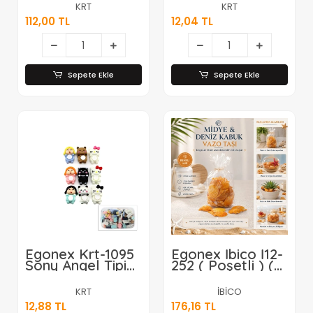
Rüzgarda
KRT
KRT
Sallanan Yaylı
112,00 TL
12,04 TL
Hayvan Figür Mix
)*48x10
Sepete Ekle
Sepete Ekle
Egonex Krt-1095
Egonex İbico İ12-
Sony Angel Tipi
252 ( Poşetli ) (
Telefon Tablet
Renkli Mix )
Süs*100x1
Midye & Deniz
KRT
İBİCO
Kabuk Vazo
12,88 TL
176,16 TL
Taşı*50