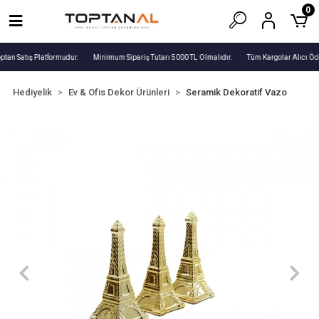
0
ptan Satış Platformudur.
Minimum Sipariş Tutarı 5000 TL Olmalıdır.
Tüm Kargolar Alıcı Öde
Hediyelik
Ev & Ofis Dekor Ürünleri
Seramik Dekoratif Vazo