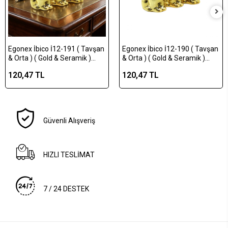
Egonex İbico İ12-191 ( Tavşan
Egonex İbico İ12-190 ( Tavşan
& Orta ) ( Gold & Seramik )
& Orta ) ( Gold & Seramik )
Biblo & Dekoratif Süs
Biblo & Dekoratif Süs
120,47 TL
120,47 TL
Eşyası*12x12
Eşyası*12x16
Güvenli Alışveriş
HIZLI TESLİMAT
7 / 24 DESTEK