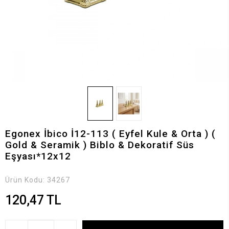
Egonex İbico İ12-113 ( Eyfel Kule & Orta ) (
Gold & Seramik ) Biblo & Dekoratif Süs
Eşyası*12x12
Ürün Kodu:
34267
120,47 TL