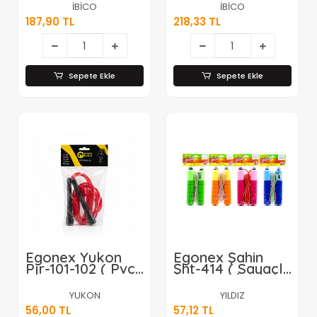
Renkli ( 5mt )*60
Renkli ( 5mt )*60
İBİCO
İBİCO
187,90 TL
218,33 TL
Sepete Ekle
Sepete Ekle
Egonex Yukon
Egonex Şahin
Pjr-101-102 ( Pvc
Şht-414 ( Sayaçlı
Renkli ) Atlama
) Atlama İpi (
İpi*250
Süngerli Renkli
YUKON
YILDIZ
Plastik Tutacak )
56,00 TL
57,12 TL
( Şeffaf Renkli