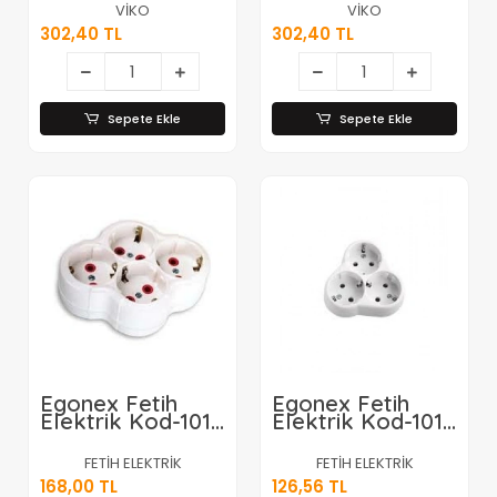
Plus ) ( 3lü )
) Golyat ( Beyaz
VİKO
VİKO
Topraklı Fiş Priz (
) Topraklı Priz
302,40 TL
302,40 TL
Golyat ) ( 16a &
Fiş*24
250v )*20
Sepete Ekle
Sepete Ekle
Egonex Fetih
Egonex Fetih
Elektrik Kod-101-
Elektrik Kod-101-
04p ( 4lü ) (
03p ( 3lü ) (
Papatya Yonca )
Papatya Yonca )
FETİH ELEKTRİK
FETİH ELEKTRİK
Golyat*14x10
Golyat*20x10
168,00 TL
126,56 TL