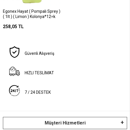
Egonex Hayat ( Pompalı Sprey )
( 1lt ) ( Limon ) Kolonya*12=k
258,05 TL
Güvenli Alışveriş
HIZLI TESLİMAT
7 / 24 DESTEK
Müşteri Hizmetleri