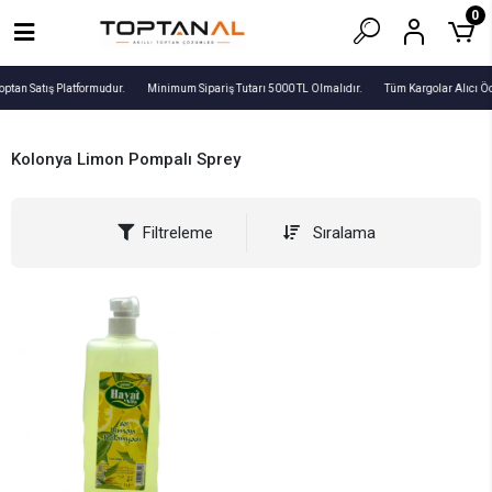
0
optan Satış Platformudur.
Minimum Sipariş Tutarı 5000 TL Olmalıdır.
Tüm Kargolar Alıcı Ö
Kolonya Limon Pompalı Sprey
Filtreleme
Sıralama