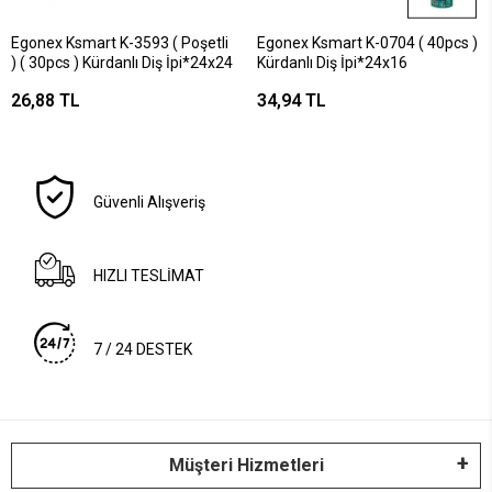
Egonex Ksmart K-3593 ( Poşetli
Egonex Ksmart K-0704 ( 40pcs )
) ( 30pcs ) Kürdanlı Diş İpi*24x24
Kürdanlı Diş İpi*24x16
26,88 TL
34,94 TL
Güvenli Alışveriş
HIZLI TESLİMAT
7 / 24 DESTEK
Müşteri Hizmetleri