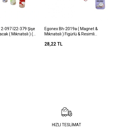
12-097 İ22-379 Şişe
Egonex Bh-2019a ( Magnet &
ak ( Mıknatıslı ) (
Mıknatıslı ) Figürlü & Resimli
astik )*30x20
Açacak*24x50
28,22 TL
HIZLI TESLİMAT