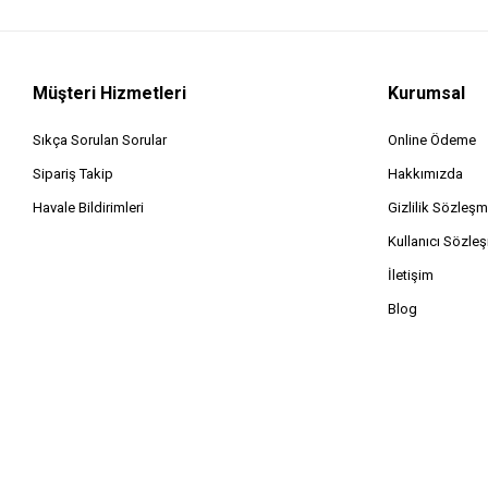
Dilimleyici Patates
Salça & Biber Makinesi
Soyacak Tek Başlı
Müşteri Hizmetleri
Kurumsal
Hamur Kesici Kazıyıcı Plastik
Sıkça Sorulan Sorular
Online Ödeme
Dilimleyici Sebze
Patates Ezici Plastik
Sipariş Takip
Hakkımızda
Fırça Yumurta
Havale Bildirimleri
Gizlilik Sözleşm
Pompa Yağ
Kullanıcı Sözle
Mantı Matik Rulo
İletişim
Pense Şeker
Blog
Sarımsak Ezici Plastik
Hamur Kesici Rulet
Rondo Manuel
Mantı Kalıp
Rende Hazneli