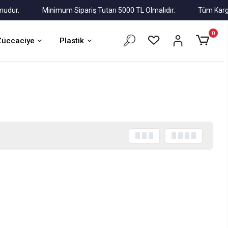
r.
Minimum Sipariş Tutarı 5000 TL Olmalıdır.
Tüm Kargolar A
0
Züccaciye
Plastik