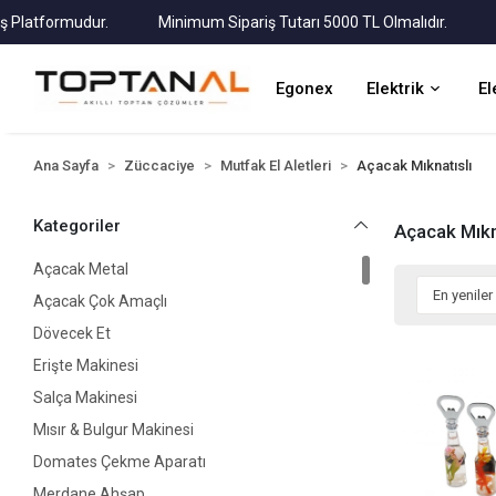
atformudur.
Minimum Sipariş Tutarı 5000 TL Olmalıdır.
Tüm 
Egonex
Elektrik
El
Ana Sayfa
Züccaciye
Mutfak El Aletleri
Açacak Mıknatıslı
Kategoriler
Açacak Mıkn
Açacak Metal
Açacak Çok Amaçlı
Dövecek Et
Erişte Makinesi
Salça Makinesi
Mısır & Bulgur Makinesi
Domates Çekme Aparatı
Merdane Ahşap