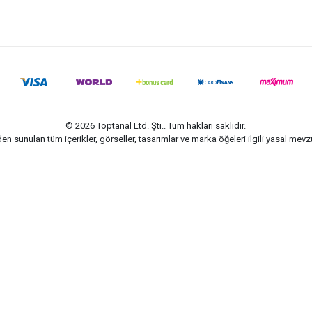
© 2026 Toptanal Ltd. Şti.. Tüm hakları saklıdır.
n sunulan tüm içerikler, görseller, tasarımlar ve marka öğeleri ilgili yasal me
G-Soft | E-ticaret paketleri ile hazırlanmıştır.