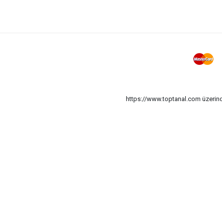
Rende Mini
Patates Ezici Teflon
Çırpıcı Plastik
Meyve Sıkacak Cam
Meyve Sıkacak Plastik
Açacak Mıknatıslı
Kestane Çizici
https://www.toptanal.com üzerinde
Soyacak Hazneli
Dolma Sarma Makinesi
Pasta Dilimleyici
Patates Ezici Metal
Kaşık Ahşap
Öğütücü Cam
Soyacak Çok Fonksiyonlu
Rende 4 Gen
Rende 3 Gen