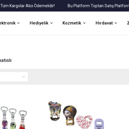
Kargolar Alıcı Ödemelidir!
Bu Platform Toptan Satış Platformudu
ektronik
Hediyelik
Kozmetik
Hırdavat
atıslı