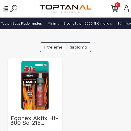
0
 Toptan Satış Platformudur.
Minimum Sipariş Tutarı 5000 TL Olmalıdır.
Tüm Karg
Filtreleme
Sıralama
Egonex Akfix Ht-
300 Sa-215
Gasket Maker