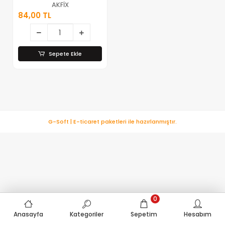
Kırmızı Sıvı Conta
AKFİX
Yüksek Isıya
84,00 TL
Dayanıklı
50ml*24x8
Sepete Ekle
G-Soft | E-ticaret paketleri ile hazırlanmıştır.
0
Anasayfa
Kategoriler
Sepetim
Hesabım