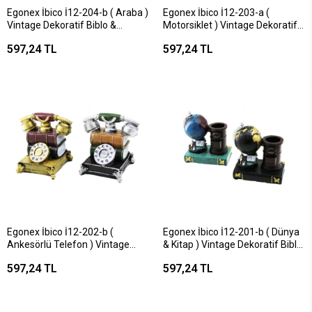
Egonex İbico İ12-204-b ( Araba )
Egonex İbico İ12-203-a (
Vintage Dekoratif Biblo &
Motorsiklet ) Vintage Dekoratif
Kumbara Renkli ( 19x11x9cm ) (
Biblo & Kumbara Renkli 25cm (
597,24 TL
597,24 TL
Reçine )*48
Reçine )*24
Egonex İbico İ12-202-b (
Egonex İbico İ12-201-b ( Dünya
Ankesörlü Telefon ) Vintage
& Kitap ) Vintage Dekoratif Biblo
Dekoratif Biblo & Kumbara
& Kalemlik Renkli ( 15x13.5x8cm
597,24 TL
597,24 TL
Renkli ( 15.5x15.5x10cm ) (
) ( Reçine )*48
Reçine )*24