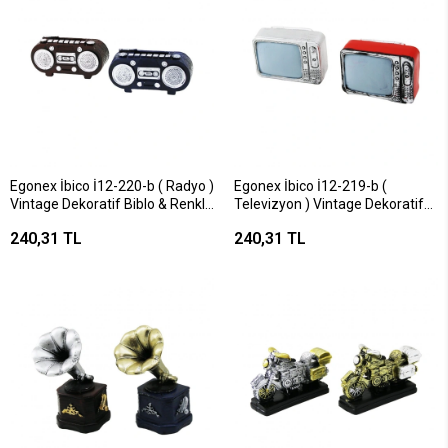
Egonex İbico İ12-220-b ( Radyo )
Egonex İbico İ12-219-b (
Vintage Dekoratif Biblo & Renkli
Televizyon ) Vintage Dekoratif
( 5.5x11cm ) ( Reçine )*120
Biblo & Renkli ( 9x6cm ) ( Reçine
240,31 TL
240,31 TL
)*120