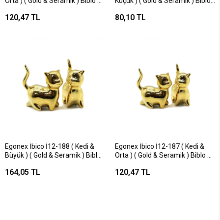
Orta ) ( Gold & Seramik ) Biblo &
Küçük ) ( Gold & Seramik ) Biblo
Dekoratif Süs Eşyası*12x16
& Dekoratif Süs Eşyası*12x20
120,47 TL
80,10 TL
Egonex İbico İ12-188 ( Kedi &
Egonex İbico İ12-187 ( Kedi &
Büyük ) ( Gold & Seramik ) Biblo
Orta ) ( Gold & Seramik ) Biblo &
& Dekoratif Süs Eşyası*6x16
Dekoratif Süs Eşyası*12x12
164,05 TL
120,47 TL