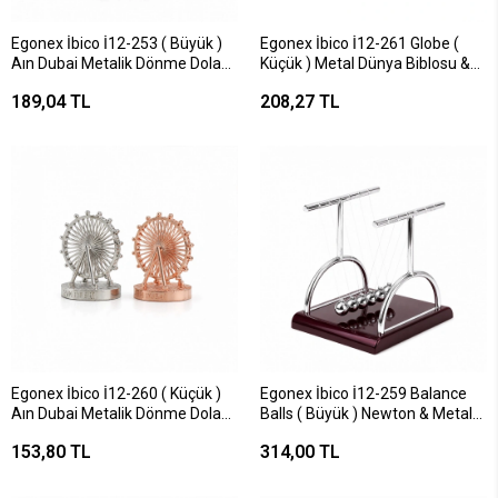
Egonex İbico İ12-253 ( Büyük )
Egonex İbico İ12-261 Globe (
Aın Dubai Metalik Dönme Dolap
Küçük ) Metal Dünya Biblosu &
Biblosu & Dekoratif Süs Eşyası (
Dekoratif Süs Eşyası*240
189,04 TL
208,27 TL
Krom & Bakır )*200
Egonex İbico İ12-260 ( Küçük )
Egonex İbico İ12-259 Balance
Aın Dubai Metalik Dönme Dolap
Balls ( Büyük ) Newton & Metal
Biblosu & Dekoratif Süs Eşyası (
Denge Topları ( Masa Üstü )*36
153,80 TL
314,00 TL
Krom & Bakır )*200