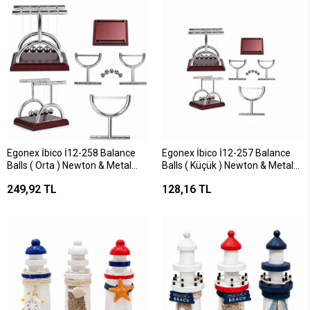
Egonex İbico İ12-258 Balance
Egonex İbico İ12-257 Balance
Balls ( Orta ) Newton & Metal
Balls ( Küçük ) Newton & Metal
Denge Topları ( Masa Üstü )*72
Denge Topları ( Masa Üstü )*144
249,92 TL
128,16 TL