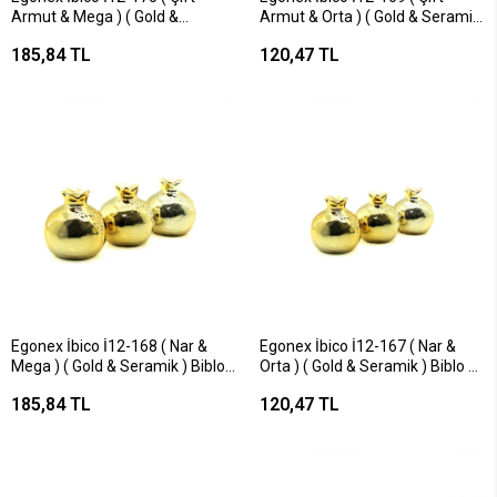
Armut & Mega ) ( Gold &
Armut & Orta ) ( Gold & Seramik
Seramik ) Biblo & Dekoratif Süs
) Biblo & Dekoratif Süs
185,84 TL
120,47 TL
Eşyası*6x12
Eşyası*12x12
Egonex İbico İ12-168 ( Nar &
Egonex İbico İ12-167 ( Nar &
Mega ) ( Gold & Seramik ) Biblo
Orta ) ( Gold & Seramik ) Biblo &
& Dekoratif Süs Eşyası*6x12
Dekoratif Süs Eşyası*12x12
185,84 TL
120,47 TL