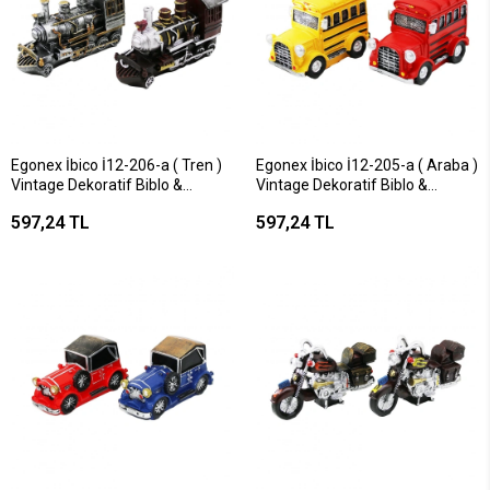
Egonex İbico İ12-206-a ( Tren )
Egonex İbico İ12-205-a ( Araba )
Vintage Dekoratif Biblo &
Vintage Dekoratif Biblo &
Kumbara Renkli ( 20x12x8cm ) (
Kumbara Renkli (
597,24 TL
597,24 TL
Reçine )*48
17.5x6.5x11.5cm ) ( Reçine )*48