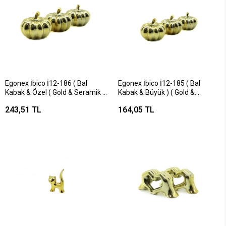
Egonex İbico İ12-186 ( Bal
Egonex İbico İ12-185 ( Bal
Kabak & Özel ( Gold & Seramik )
Kabak & Büyük ) ( Gold &
Biblo & Dekoratif Süs
Seramik ) Biblo & Dekoratif Süs
243,51 TL
164,05 TL
Eşyası*4x15
Eşyası*6x12