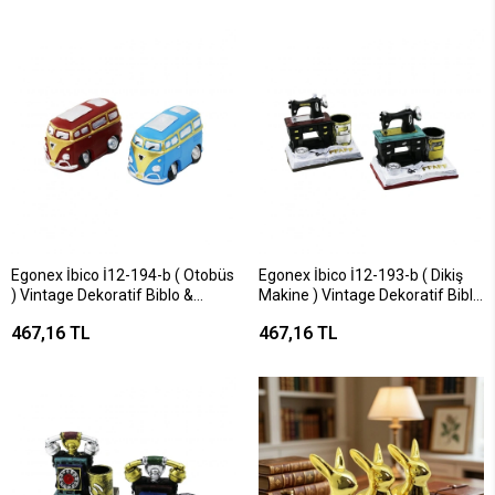
Egonex İbico İ12-194-b ( Otobüs
Egonex İbico İ12-193-b ( Dikiş
) Vintage Dekoratif Biblo &
Makine ) Vintage Dekoratif Biblo
Kumbara Renkli ( 10x13.5cm ) (
& Renkli Kalemlik ( 12x13.5x9cm
467,16 TL
467,16 TL
Reçine )*72
) ( Reçine )*72