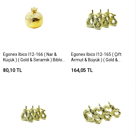
Egonex İbico İ12-166 ( Nar &
Egonex İbico İ12-165 ( Çift
Küçük ) ( Gold & Seramik ) Biblo
Armut & Büyük ) ( Gold &
& Dekoratif Süs Eşyası*12x16
Seramik ) Biblo & Dekoratif Süs
80,10 TL
164,05 TL
Eşyası*6x12