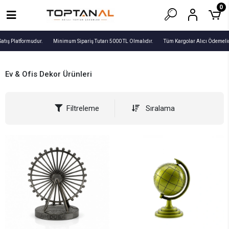
0
ş Platformudur.
Minimum Sipariş Tutarı 5000 TL Olmalıdır.
Tüm Kargolar Alıcı Ödemelidir!
Ev & Ofis Dekor Ürünleri
Filtreleme
Sıralama