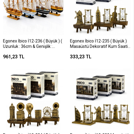
Egonex İbico İ12-236 ( Büyük ) (
Egonex İbico İ12-235 ( Büyük )
Uzunluk : 36cm & Genişlik :
Masaüstü Dekoratif Kum Saati
38.5cm ) Masaüstü Dekoratif (
Plastik ( Ahşap Stand ) Süs
961,23 TL
333,23 TL
Ahşap ) Yelkenli Gemi Süs
Eşyası*48
Eşyası*16