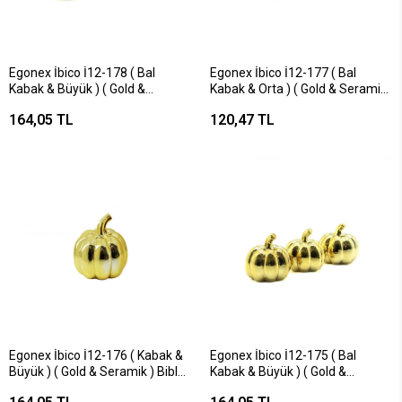
Egonex İbico İ12-178 ( Bal
Egonex İbico İ12-177 ( Bal
Kabak & Büyük ) ( Gold &
Kabak & Orta ) ( Gold & Seramik
Seramik ) Biblo & Dekoratif Süs
) Biblo & Dekoratif Süs
164,05 TL
120,47 TL
Eşyası*6x16
Eşyası*12x12
Egonex İbico İ12-176 ( Kabak &
Egonex İbico İ12-175 ( Bal
Büyük ) ( Gold & Seramik ) Biblo
Kabak & Büyük ) ( Gold &
& Dekoratif Süs Eşyası*6x16
Seramik ) Biblo & Dekoratif Süs