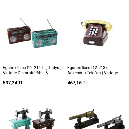
Egonex İbico İ12-214-b ( Radyo )
Egonex İbico İ12-213 (
Vintage Dekoratif Biblo &
Ankesörlü Telefon ) Vintage
Kumbara Renkli ( 17x17x5.5cm )
Dekoratif Biblo ( 9.5x9.5cm ) (
597,24 TL
467,16 TL
( Reçine )*48
Reçine )*120