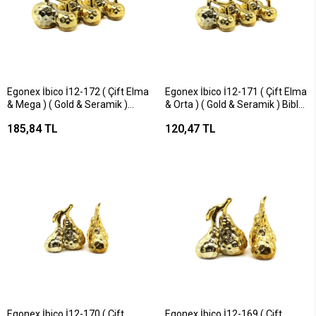
Egonex İbico İ12-172 ( Çift Elma
Egonex İbico İ12-171 ( Çift Elma
& Mega ) ( Gold & Seramik )
& Orta ) ( Gold & Seramik ) Biblo
Biblo & Dekoratif Süs
& Dekoratif Süs Eşyası*12x12
185,84 TL
120,47 TL
Eşyası*6x12
Egonex İbico İ12-170 ( Çift
Egonex İbico İ12-169 ( Çift