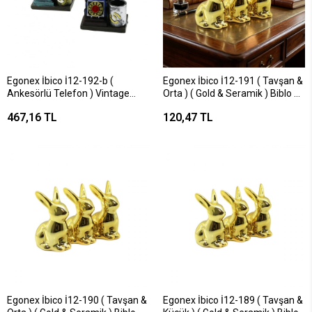
Egonex İbico İ12-192-b (
Egonex İbico İ12-191 ( Tavşan &
Ankesörlü Telefon ) Vintage
Orta ) ( Gold & Seramik ) Biblo &
Dekoratif Biblo & Renkli Kalemlik
Dekoratif Süs Eşyası*12x12
467,16 TL
120,47 TL
( 12.5x10x6.5cm ) ( Reçine )*72
Egonex İbico İ12-190 ( Tavşan &
Egonex İbico İ12-189 ( Tavşan &