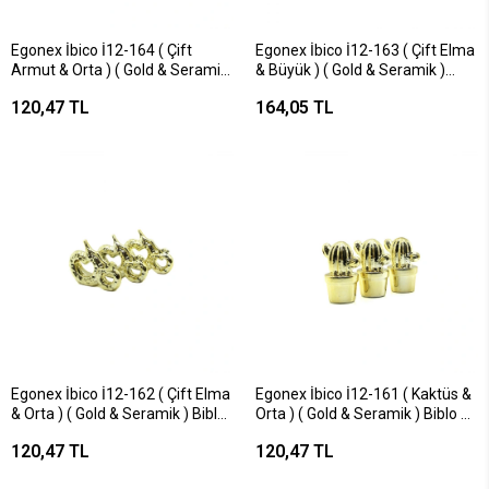
Egonex İbico İ12-164 ( Çift
Egonex İbico İ12-163 ( Çift Elma
Armut & Orta ) ( Gold & Seramik
& Büyük ) ( Gold & Seramik )
) Biblo & Dekoratif Süs
Biblo & Dekoratif Süs
120,47 TL
164,05 TL
Eşyası*6x16
Eşyası*6x12
Egonex İbico İ12-162 ( Çift Elma
Egonex İbico İ12-161 ( Kaktüs &
& Orta ) ( Gold & Seramik ) Biblo
Orta ) ( Gold & Seramik ) Biblo &
& Dekoratif Süs Eşyası*6x16
Dekoratif Süs Eşyası*12x12
120,47 TL
120,47 TL