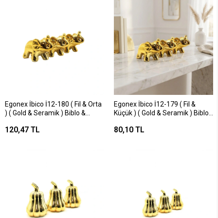
Egonex İbico İ12-180 ( Fil & Orta
Egonex İbico İ12-179 ( Fil &
) ( Gold & Seramik ) Biblo &
Küçük ) ( Gold & Seramik ) Biblo
Dekoratif Süs Eşyası*6x20
& Dekoratif Süs Eşyası*12x240
120,47 TL
80,10 TL