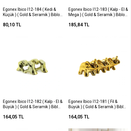
Egonex İbico İ12-184 ( Kedi &
Egonex İbico İ12-183 ( Kalp - El &
Küçük ) ( Gold & Seramik ) Biblo
Mega ) ( Gold & Seramik ) Biblo
& Dekoratif Süs Eşyası*12x30
& Dekoratif Süs Eşyası*4x18
80,10 TL
185,84 TL
Egonex İbico İ12-182 ( Kalp - El &
Egonex İbico İ12-181 ( Fil &
Büyük ) ( Gold & Seramik ) Biblo
Büyük ) ( Gold & Seramik ) Biblo
& Dekoratif Süs Eşyası*6x16
& Dekoratif Süs Eşyası*6x12
164,05 TL
164,05 TL