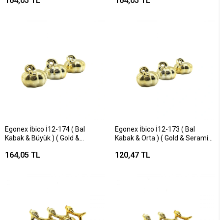
164,05 TL
164,05 TL
Eşyası*12x12
Egonex İbico İ12-174 ( Bal
Egonex İbico İ12-173 ( Bal
Kabak & Büyük ) ( Gold &
Kabak & Orta ) ( Gold & Seramik
Seramik ) Biblo & Dekoratif Süs
) Biblo & Dekoratif Süs
164,05 TL
120,47 TL
Eşyası*6x16
Eşyası*12x12