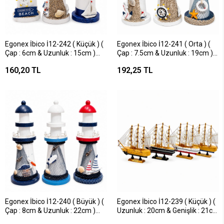
Egonex İbico İ12-242 ( Küçük ) (
Egonex İbico İ12-241 ( Orta ) (
Çap : 6cm & Uzunluk : 15cm )
Çap : 7.5cm & Uzunluk : 19cm )
Masaüstü Dekoratif ( Ahşap )
Masaüstü Dekoratif ( Ahşap )
160,20 TL
192,25 TL
Deniz Feneri Süs Eşyası*6x32
Deniz Feneri Süs Eşyası*6x16
Egonex İbico İ12-240 ( Büyük ) (
Egonex İbico İ12-239 ( Küçük ) (
Çap : 8cm & Uzunluk : 22cm )
Uzunluk : 20cm & Genişlik : 21cm
Masaüstü Dekoratif ( Ahşap )
) Masaüstü Dekoratif ( Ahşap )