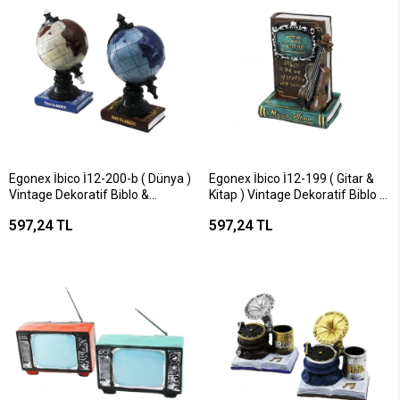
Egonex İbico İ12-200-b ( Dünya )
Egonex İbico İ12-199 ( Gitar &
Vintage Dekoratif Biblo &
Kitap ) Vintage Dekoratif Biblo &
Kumbara Renkli 22cm ( Reçine
Kumbara ( 21x14x10cm ) (
597,24 TL
597,24 TL
)*24
Reçine )*48