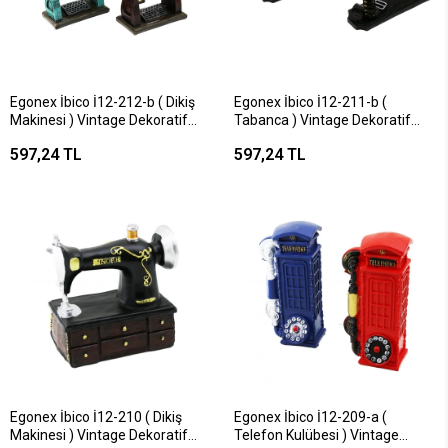
Egonex İbico İ12-212-b ( Dikiş
Egonex İbico İ12-211-b (
Makinesi ) Vintage Dekoratif
Tabanca ) Vintage Dekoratif
Biblo & Kumbara Renkli (
Biblo Renkli ( 27x12x7cm ) (
597,24 TL
597,24 TL
20x15x8.5cm ) ( Reçine )*24
Reçine )*24
Egonex İbico İ12-210 ( Dikiş
Egonex İbico İ12-209-a (
Makinesi ) Vintage Dekoratif
Telefon Kulübesi ) Vintage