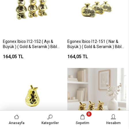
Egonex İbico İ12-152 ( Ayı &
Egonex İbico İ12-151 ( Nar &
Büyük ) ( Gold & Seramik ) Biblo
Büyük ) ( Gold & Seramik ) Biblo
& Dekoratif Süs Eşyası*6x24
& Dekoratif Süs Eşyası*6x16
164,05 TL
164,05 TL
0
Anasayfa
Kategoriler
Sepetim
Hesabım