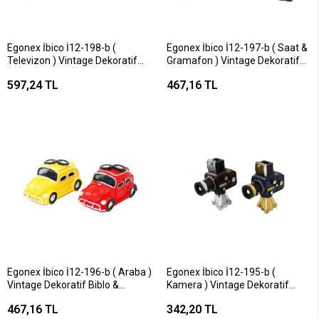
Egonex İbico İ12-198-b (
Egonex İbico İ12-197-b ( Saat &
Televizon ) Vintage Dekoratif
Gramafon ) Vintage Dekoratif
Biblo & Kumaraba Renkli (
Biblo & Renkli Kalemlik (
597,24 TL
467,16 TL
17x11x10.5cm ) ( Reçine )*48
13x12x8.5cm ) ( Reçine )*72
Egonex İbico İ12-196-b ( Araba )
Egonex İbico İ12-195-b (
Vintage Dekoratif Biblo &
Kamera ) Vintage Dekoratif
Kumbara Renkli ( 9x16cm ) (
Biblo & Renkli ( 13x10.5cm ) (
467,16 TL
342,20 TL
Reçine )*72
Reçine )*120