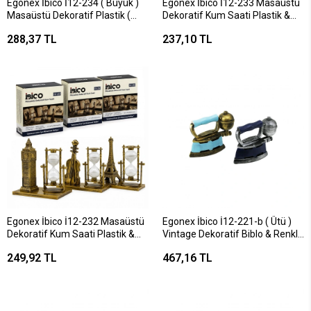
Egonex İbico İ12-234 ( Büyük )
Egonex İbico İ12-233 Masaüstü
Masaüstü Dekoratif Plastik (
Dekoratif Kum Saati Plastik &
Ahşap Stand ) Süs Eşyası*48
Süs Eşyası*60
288,37 TL
237,10 TL
Egonex İbico İ12-232 Masaüstü
Egonex İbico İ12-221-b ( Ütü )
Dekoratif Kum Saati Plastik &
Vintage Dekoratif Biblo & Renkli
Süs Eşyası*60
( 10.5x11cm ) ( Reçine )*120
249,92 TL
467,16 TL