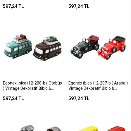
Biblo ( 20x15x8.5cm ) ( Reçine
Dekoratif Biblo & Kumbara
597,24 TL
597,24 TL
)*48
Renkli ( 20x6x6cm ) ( Reçine
)*48
Egonex İbico İ12-208-b ( Otobüs
Egonex İbico İ12-207-b ( Araba )
) Vintage Dekoratif Biblo &
Vintage Dekoratif Biblo &
Kumbara Renkli ( 22x14x 9cm ) (
Kumbara Renkli ( 20.5x7x9cm ) (
597,24 TL
597,24 TL
Reçine )*48
Reçine )*48