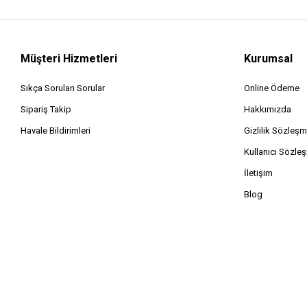
Kargaburnu
Silikon Tabancası Soğuk Plastik
Silikon Tabancası Soğuk Metal
Müşteri Hizmetleri
Kurumsal
Makas Teneke
Sıkça Sorulan Sorular
Online Ödeme
Testere Ahşap
Testere Pimli
Sipariş Takip
Hakkımızda
Testere Demir
Havale Bildirimleri
Gizlilik Sözleşm
Testere Kıl Kolu
Kullanıcı Sözle
Testere Kıl Seti
İletişim
Tornavida Bits Uç
Blog
Tornavida Düz
Tornavida Yıldız
Tornavida Set
Tornavida Lokma Uçlu Set
Tornavida Lokma Uçlu