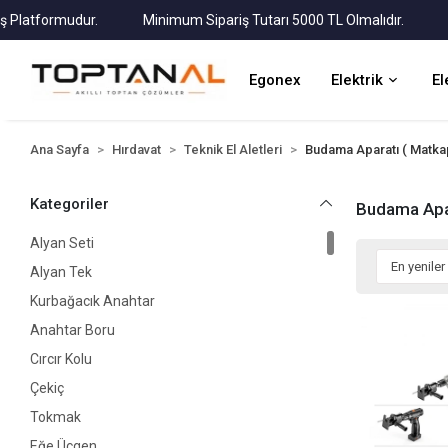
atformudur.
Minimum Sipariş Tutarı 5000 TL Olmalıdır.
Tüm 
Egonex
Elektrik
El
Ana Sayfa
Hırdavat
Teknik El Aletleri
Budama Aparatı ( Matkap
Kategoriler
Budama Apar
Alyan Seti
Alyan Tek
Kurbağacık Anahtar
Anahtar Boru
Cırcır Kolu
Çekiç
Tokmak
Eğe Üçgen