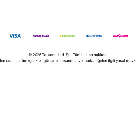
© 2026 Toptanal Ltd. Şti.. Tüm hakları saklıdır.
n sunulan tüm içerikler, görseller, tasarımlar ve marka öğeleri ilgili yasal me
G-Soft | E-ticaret paketleri ile hazırlanmıştır.