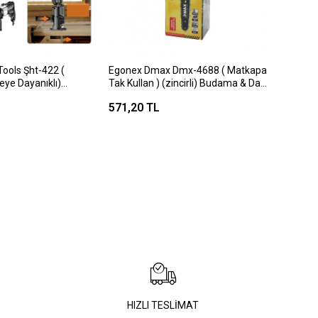
ools Şht-422 (
Egonex Dmax Dmx-4688 ( Matkapa
eye Dayanıklı)
Tak Kullan ) (zincirli) Budama & Dal
e Aparat*50
Kesme Testere ( Aparatı ) (tüm
571,20 TL
Matkaplara Uyumlu)*30
HIZLI TESLİMAT