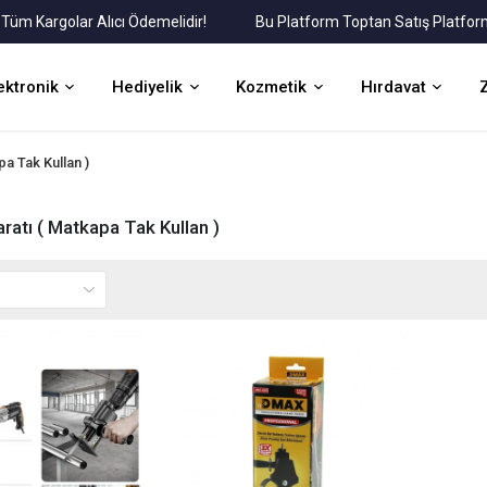
Kargolar Alıcı Ödemelidir!
Bu Platform Toptan Satış Platformudu
ektronik
Hediyelik
Kozmetik
Hırdavat
a Tak Kullan )
atı ( Matkapa Tak Kullan )