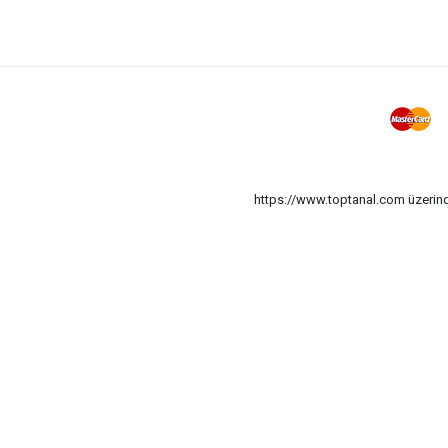
Tornavida Tork
Tornavida Topaç
Perçin Makinesi
Testere Demir Ağzı
Tornavida Darbeli
Pense Papağan
Pense Ayarlı
https://www.toptanal.com üzerinde
Eğe Motor
Murç
Bıçak Cam Kazıma
Pense Kablo Soyucu & Kesici
Cımbız Profesyonel Teknik Set
Spatula Metal Teknik
Eğe Set
Cam Elması
Anahtar Çoklu