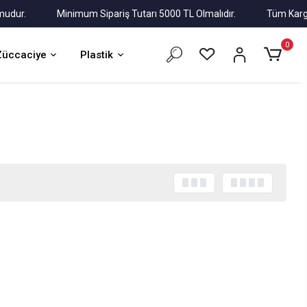
r.
Minimum Sipariş Tutarı 5000 TL Olmalıdır.
Tüm Kargolar A
0
Züccaciye
Plastik