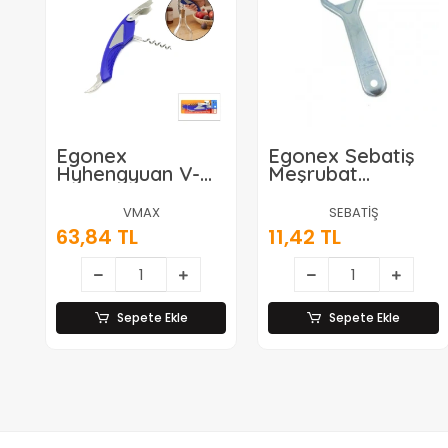
Egonex
Egonex Sebatiş
Hyhengyuan V-
Meşrubat
max Vm-129 (
Açacak*24x60
Metal & Plastik
VMAX
SEBATİŞ
Gövde ) Tirbuşon
63,84 TL
11,42 TL
Açacak ( Yan
Model )*360
Sepete Ekle
Sepete Ekle