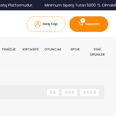
tış Platformudur.
Minimum Sipariş Tutarı 5000 TL Olmalıdır
0
Giriş Yap
Sepetim
TEMİZLİK
KIRTASİYE
OYUNCAK
SPOR
YENİ
ÜRÜNLER