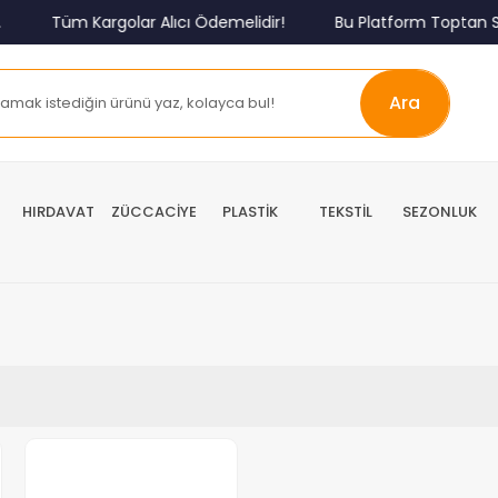
Tüm Kargolar Alıcı Ödemelidir!
Bu Platform Toptan Sa
Ara
HIRDAVAT
ZÜCCACİYE
PLASTİK
TEKSTİL
SEZONLUK