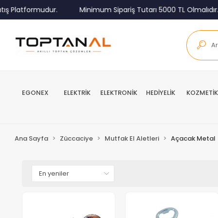
ış Platformudur.
Minimum Sipariş Tutarı 5000 TL Olmalıdır.
EGONEX
ELEKTRİK
ELEKTRONİK
HEDİYELİK
KOZMETİK
Ana Sayfa
Züccaciye
Mutfak El Aletleri
Açacak Metal