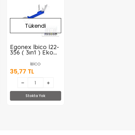
Tükendi
Egonex İbico İ22-
356 ( 3ın1 ) Eko
Şişe & Tirbuşon
Kapak
İBİCO
Açacak*12x30
35,77 TL
Stokta Yok