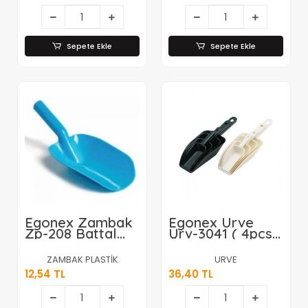
Sepete Ekle
Sepete Ekle
Egonex Zambak
Egonex Urve
Zp-208 Battal
Urv-3041 ( 4pcs )
Bakkal Erzak
Ölçü Erzak Kürek
Kürek*12x12
Kaşık ( Renkli
ZAMBAK PLASTİK
URVE
Plastik )*120
12,54 TL
36,40 TL