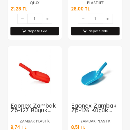
Erzak Kürek
Seti*84
QLUX
PLASTLİFE
Plastik*72=k
21,28 TL
28,00 TL
Sepete Ekle
Sepete Ekle
Egonex Zambak
Egonex Zambak
Zp-127 Büyük
Zp-126 Küçük
Bakkal Erzak
Bakkal Erzak
Kürek*12x18
Kürek*12x18
ZAMBAK PLASTİK
ZAMBAK PLASTİK
9,74 TL
8,51 TL