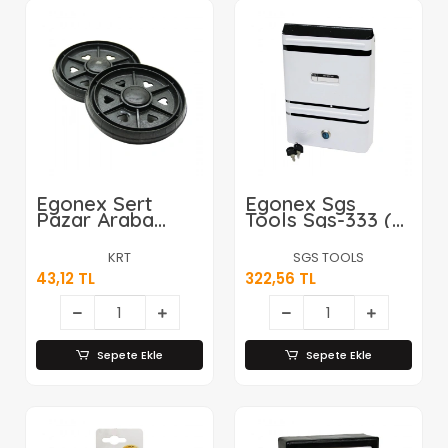
Egonex Sert
Egonex Sgs
Pazar Araba
Tools Sgs-333 (
Tekeri Kalpli*100
Metal ) Beyaz
Posta Kutusu (
KRT
SGS TOOLS
Krom Mandallı
43,12 TL
322,56 TL
Kilit & 2 Anahtar
)*20
Sepete Ekle
Sepete Ekle