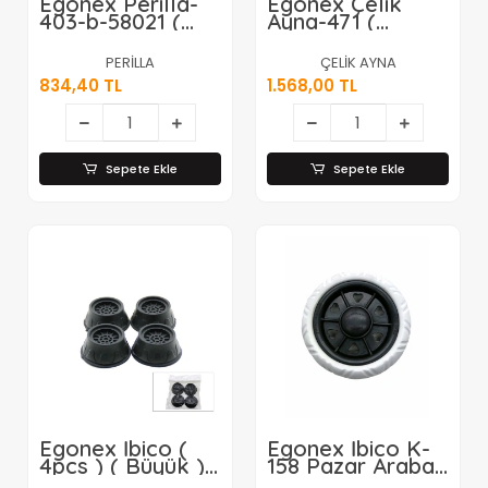
Egonex Perilla-
Egonex Çelik
403-b-58021 (
Ayna-471 (
Lüx ) ( 3
Plastik & Metal
Tekerlekli )
Destekli & Frenli
PERİLLA
ÇELİK AYNA
Metal Pazar
) ( Gri ) Çeksür
834,40 TL
1.568,00 TL
Arabası*4=k
Makine Ayak*6
Sepete Ekle
Sepete Ekle
Egonex İbico (
Egonex İbico K-
4pcs ) ( Büyük ) (
158 Pazar Araba
Antrasit Gri )
Tekeri*200