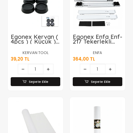
Egonex Kervan (
Egonex Enfa Enf-
4pcs ) ( Küçük ) (
217 Tekerlekli
Siyah ) Çamaşır
Taşıma Aparatı (
Makine Titreşim
Mini : 45cm Maxi :
KERVAN TOOL
ENFA
Önleyici Ayak*140
70cm ) (
39,20 TL
364,00 TL
Max:300kg )*20
Sepete Ekle
Sepete Ekle