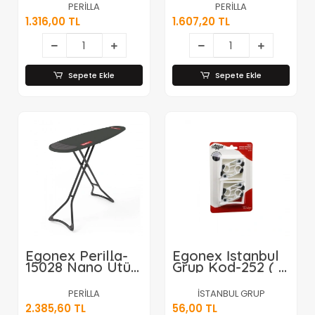
Masası ( Metal
Metal
PERİLLA
PERİLLA
Table=36x112cm )
Table=40x120cm
1.316,00 TL
1.607,20 TL
( Ayak &
) ( Ayak &
Yükseklik=70x90cm
Yükseklik=75x95cm
)*4=k
)*4=k
Sepete Ekle
Sepete Ekle
Egonex Perilla-
Egonex İstanbul
15028 Nano Ütü
Grup Kod-252 ( 4
Masası ( Metal
Pcs ) ( Non-
Tabla=38x140cm
slıp=kaydırmaz
PERİLLA
İSTANBUL GRUP
) (ayak &
Aparatlı ) Yaylı
2.385,60 TL
56,00 TL
Yükseklik=78x98cm
Masa Mandalı (