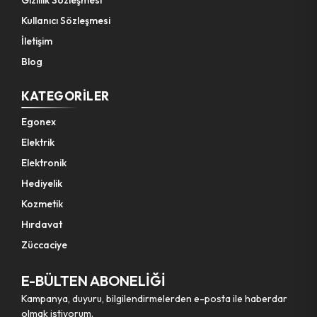
Gizlilik Sözleşmesi
Kullanıcı Sözleşmesi
Pet Shop Ürünleri
İletişim
Blog
Kişisel Güvenlik Ürünleri
KATEGORILER
Kişisel Bakım Aletleri
Egonex
Elektrik
Güvenlik Ürünleri
Elektronik
Hediyelik
Temizlik Aletleri
Kozmetik
Hırdavat
Kişisel Temizlik Ürünleri
Züccaciye
Bisiklet & Motor Malzemeleri
E-BÜLTEN ABONELİĞİ
Kampanya, duyuru, bilgilendirmelerden e-posta ile haberdar
Ev & Ofis Dekor Ürünleri
olmak istiyorum.