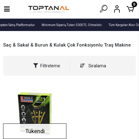
0
optan Satış Platformudur.
Minimum Sipariş Tutarı 5000 TL Olmalıdır.
Tüm Kargolar Alıcı Ö
Saç & Sakal & Burun & Kulak Çok Fonksiyonlu Traş Makine
Filtreleme
Sıralama
Tükendi