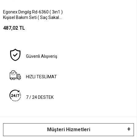
Egonex Dıngılg Rd-6360 ( 3ın1 )
Kişisel Bakım Seti ( Saç Sakal
Kesme & Günlük Sıfır Sakal &
487,02 TL
Kulak-burun ) Traş Makinesi*60
Güvenli Alışveriş
HIZLI TESLİMAT
7 / 24 DESTEK
Müşteri Hizmetleri