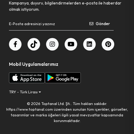
Kampanya, duyuru, bilgilendirmelerden e-posta ile haberdar
olmak istiyorum.
Pet Shop Ürünleri
Gönder
Kişisel Güvenlik Ürünleri
Kişisel Bakım Aletleri
Mobil Uygulamalarımız
Güvenlik Ürünleri
Temizlik Aletleri
TRY - Türk Lirası
Kişisel Temizlik Ürünleri
© 2026 Toptanal Ltd. Şti.. Tüm hakları saklıdır.
https://www.toptanal.com üzerinden sunulan tüm içerikler, görseller,
Bisiklet & Motor Malzemeleri
tasarımlar ve marka öğeleri ilgili yasal mevzuatlar kapsamında
korunmaktadır.
Ev & Ofis Dekor Ürünleri