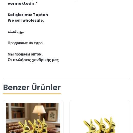
vermektedir."
Satışlarımız Toptan
We sell wholesale.
نبيع بالجملة.
Продаваме на едро.
Мы продаем оптом.
Οι πωλήσεις χονδρικής μας
Benzer Ürünler