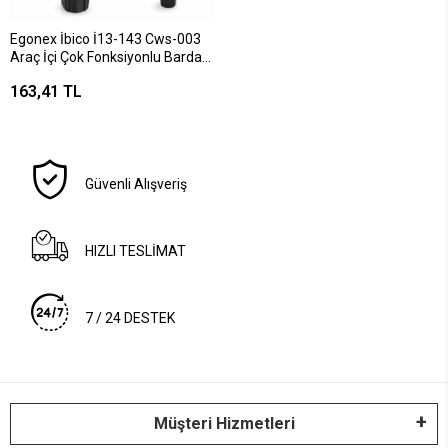
Egonex İbico İ13-143 Cws-003
Araç İçi Çok Fonksiyonlu Bardak
Tutucu & 2 Bölmeli ( 360°
163,41 TL
Dönebilen & Genişleyebilir Üst
Hazne & Stand ) *60
Güvenli Alışveriş
HIZLI TESLİMAT
7 / 24 DESTEK
Müşteri Hizmetleri