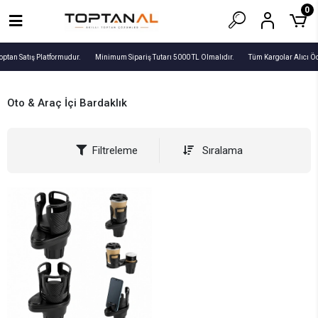
0
optan Satış Platformudur.
Minimum Sipariş Tutarı 5000 TL Olmalıdır.
Tüm Kargolar Alıcı Öd
Oto & Araç İçi Bardaklık
Filtreleme
Sıralama