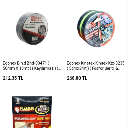
Egonex B.h.d Bhd-00471 (
Egonex Kınetex Kınıtex Ktx-3235
50mm X 10mt ) ( Kaydırmaz ) (
( 5cmx3mt ) ( Fosfor Şeritli &
Siyah ) Bant ( Bandı )*36
Karanlıkta Parlar ) Kaydırmaz
212,35 TL
268,80 TL
Siyah Bant*72