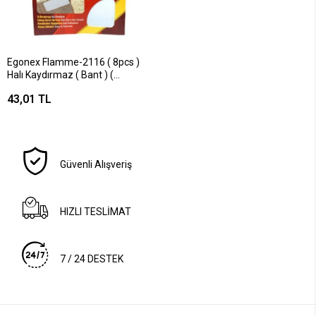
Egonex Flamme-2116 ( 8pcs )
Halı Kaydırmaz ( Bant ) (
4x10cm ) ( Bandı )*25x10
43,01 TL
Güvenli Alışveriş
HIZLI TESLİMAT
7 / 24 DESTEK