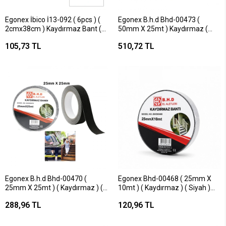
Egonex İbico İ13-092 ( 6pcs ) (
Egonex B.h.d Bhd-00473 (
2cmx38cm ) Kaydırmaz Bant (
50mm X 25mt ) Kaydırmaz (
Nemli Alanlarda ) ( Bandı
Siyah ) Bant ( Bandı )*24
105,73 TL
510,72 TL
)*12x20
Egonex B.h.d Bhd-00470 (
Egonex Bhd-00468 ( 25mm X
25mm X 25mt ) ( Kaydırmaz ) (
10mt ) ( Kaydırmaz ) ( Siyah )
Siyah ) Bant ( Bandı )*48
Bant ( Bandı )*72
288,96 TL
120,96 TL