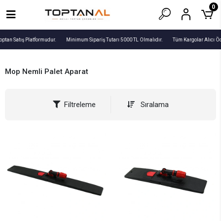
0
optan Satış Platformudur.
Minimum Sipariş Tutarı 5000 TL Olmalıdır.
Tüm Kargolar Alıcı Öd
Mop Nemli Palet Aparat
Filtreleme
Sıralama