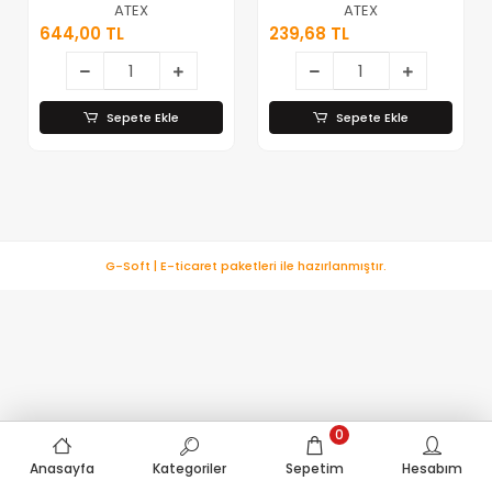
Amper*10
Amper*20
ATEX
ATEX
644,00 TL
239,68 TL
Sepete Ekle
Sepete Ekle
G-Soft | E-ticaret paketleri ile hazırlanmıştır.
0
Anasayfa
Kategoriler
Sepetim
Hesabım