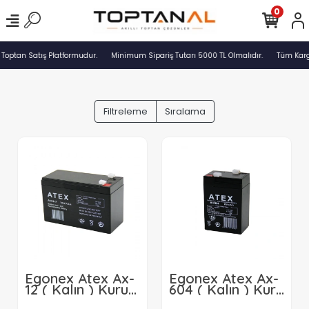
0
 Toptan Satış Platformudur.
Minimum Sipariş Tutarı 5000 TL Olmalıdır.
Tüm Kargo
Filtreleme
Sıralama
Egonex Atex Ax-
Egonex Atex Ax-
12 ( Kalın ) Kuru
604 ( Kalın ) Kuru
Akü ( 12v-7ah )
Akü 6v-4ah