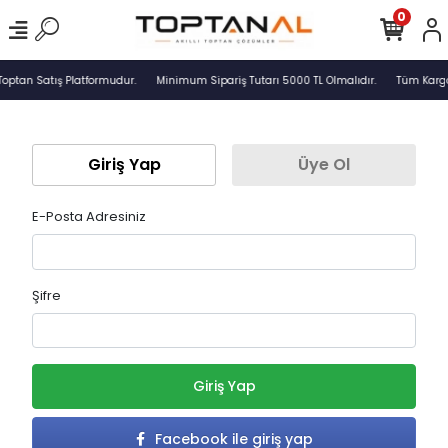
0
Toptan Satış Platformudur.
Minimum Sipariş Tutarı 5000 TL Olmalıdır.
Tüm Kargol
Giriş Yap
Üye Ol
E-Posta Adresiniz
Şifre
Giriş Yap
Facebook ile giriş yap