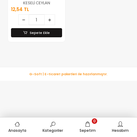
Pomza Tropikal
KESELİ CEYLAN
Kokulu*30x18
12,54 TL
Sepete Ekle
G-Soft | E-ticaret paketleri ile hazırlanmıştır.
0
Anasayfa
Kategoriler
Sepetim
Hesabım