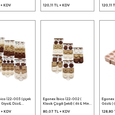
Muffin Kek Kalıp
Kek Kalıp ( Askılıklı )*6x10
Çizgili Şe
L + KDV
120,11 TL + KDV
120,11 
)*6x10
Silikon )
Askılıkı
ico İ22-003 (çiçek
Egonex İbico İ22-002 (
Egonex İ
 Giysi& Düz&
Klasik Çizgili Şekil) ( 6lı & Mini )
Gözlü ) (
Rüzgar Gülü&
(silikon) Muffin Kek Kalıp (
Muffin 
 + KDV
80,07 TL + KDV
128,80 
-10-12-15-li & Mini )
Askılıklı Kartela )*10x12