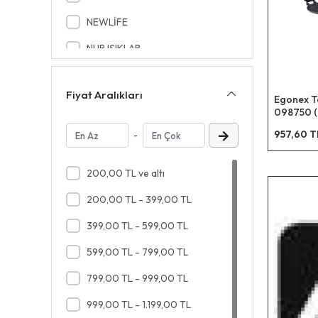
Sütlük Çelik
NEWLİFE
Tava Döküm Set
NUR IŞIKLAR
Kalıp Tart Döküm
NURAKLAR
Tava Döküm Waffle
Fiyat Aralıkları
Egonex T
PABLITO HOME
Yumurta Pişirme Zamanlayıcı
098750 (
Döküm Waf
QLUX
957,60 T
-
Sap )*10
SOLİNGEN
200,00 TL ve altı
TAŞHAN
200,00 TL - 399,00 TL
YAKUT
399,00 TL - 599,00 TL
599,00 TL - 799,00 TL
799,00 TL - 999,00 TL
999,00 TL - 1.199,00 TL