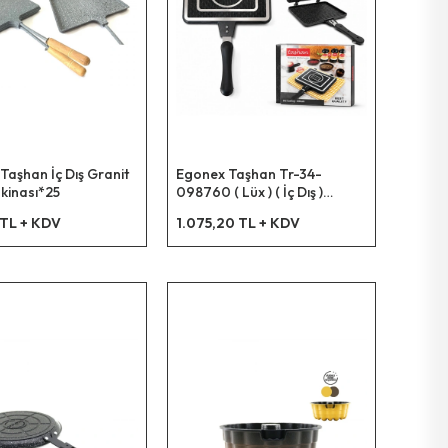
Taşhan İç Dış Granit
Egonex Taşhan Tr-34-
kinası*25
098760 ( Lüx ) ( İç Dış )
Granit Tost Makinası*10
 TL + KDV
1.075,20 TL + KDV