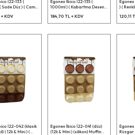
ico İ22-133 (
Egonex İbico İ22-135 (
Egonex 
( Sade Düz ) ( Cam
1000ml ) ( Kabartma Desen )
) ( Renkl
Bambu Dış Yüzey &
( Cam Demlik ) ( Bambu Dış
Kalıp (m
L + KDV
184,70 TL + KDV
120,11 
Yüzey & Silikon
Yüzey & Metal İç Yüzey &
dikdört
apak )*48
Silikon Contalı Kapak )*48
3-rüzga
yıldız)*
ico İ22-042 (klasik
Egonex İbico İ22-041 (düz)
Egonex 
l) ( 12li & Mini ) (
(12li & Mini ) (silikon) Muffin
Rüzgar G