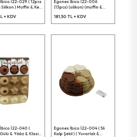
İbico İ22-029 ( 12pcs
Egonex İbico İ22-006
i Silikon ) Muffin & Kek
(13pcs) (silikon) (muffin &
ix Şekil= 3-
Baton) Kek Kalıp Set
TL + KDV
181,50 TL + KDV
gen & 3-yuvarlak &
(baton=11.5x25cm) (3er
r Gülü & 3-
Rüzgar Gülü & Yuvarlak &
24x4
Yıldız & D.gen)*60
İbico İ22-040 (
Egonex İbico İ22-004 ( 5li
ülü & Yıldız & Klasik
Kalp Şekil ) ( Yuvarlak &