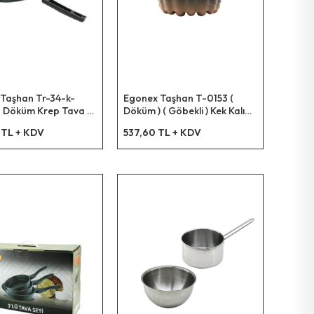
Taşhan Tr-34-k-
Egonex Taşhan T-0153 (
 Döküm Krep Tava (
Döküm ) ( Göbekli ) Kek Kalıp (
25
Atom ) ( Çap: 26cm & Derinlik:
 TL + KDV
537,60 TL + KDV
8cm )*16