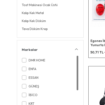
Tost Makinesi Ocak Üstü
Kalıp Kek Metal
Kalıp Kek Döküm
Tava Döküm Krep
Süzgeç Haşlama
Egonex İ
Pişirme Matı
Yumurta 
(renk Değ
Markalar
50,71 TL
Tencere Alüminyum
(sert & O
Yumuşak
DMR HOME
Alüminyum Omlet Set
Alüminyum Sahan
ENFA
Çaydanlık Alüminyum
ESSAN
Tava Balık Kapaklı
GÜNEŞ
Kalıp Kek Silikon
İBİCO
Pişirme Kağıt
KRT