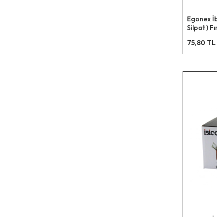
Egonex İb
Silpat ) F
30x40cm
75,80 TL