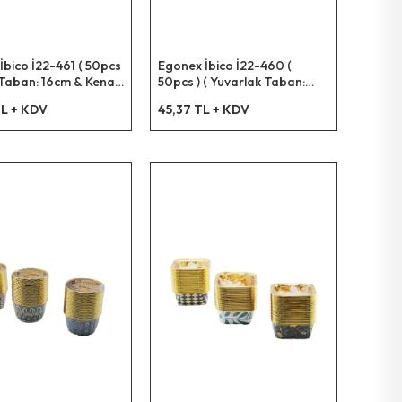
İbico İ22-461 ( 50pcs
Egonex İbico İ22-460 (
 Taban: 16cm & Kenar:
50pcs ) ( Yuvarlak Taban:
Air Fryer Pişirme Kalıp
16cm & Kenar: 4.5cm ) Air
L + KDV
45,37 TL + KDV
)*200
Fryer Pişirme Kalıp ( Kağıt
)*200