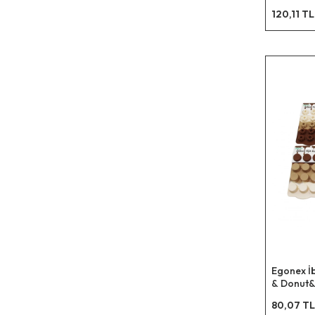
Silikon ) 
120,11 T
(askılıklı
Egonex İb
& Donut&
Klasik& 
80,07 TL
Bubble) (8