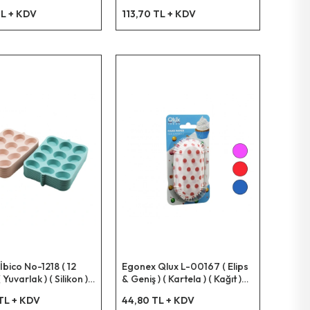
kil ) ( 12li=mini ) (
Göbekli ) ( Silikon ) Kek Kalıp (
TL + KDV
113,70 TL + KDV
 Muffin Kek Kalıp (
Çap:21cm & Derinlik: 9cm
 Kartela )*6x10
)*6x20
bico No-1218 ( 12
Egonex Qlux L-00167 ( Elips
 Yuvarlak ) ( Silikon )
& Geniş ) ( Kartela ) ( Kağıt )
Kek Kalıp*10x10
Kek Kapsülü*60
TL + KDV
44,80 TL + KDV