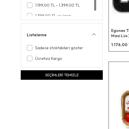
1.199,00 TL - 1.399,00 TL
1.399,00 TL ve üzeri
Egonex T
Listeleme
Maxi Lüx )
Tost Mak
1.176,00
Sadece stoktakileri göster
Ücretsiz Kargo
SEÇİMLERİ TEMİZLE