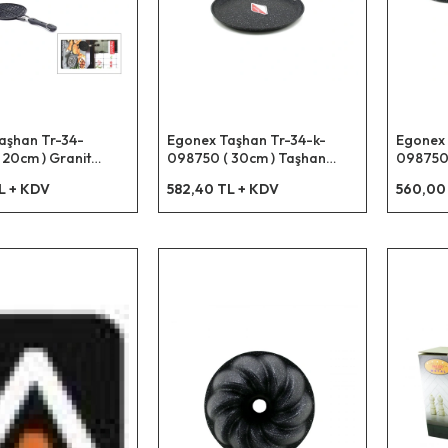
aşhan Tr-34-
Egonex Taşhan Tr-34-k-
Egonex 
 20cm ) Granit
098750 ( 30cm ) Taşhan
098750
fle Tava ( Bakalit
Döküm Krep Tava*20
26cm )*
L + KDV
582,40 TL + KDV
560,00