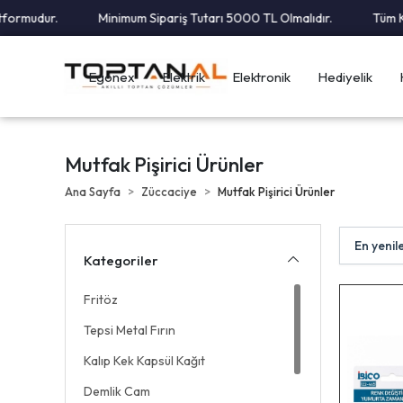
dur.
Minimum Sipariş Tutarı 5000 TL Olmalıdır.
Tüm Kargola
Egonex
Elektrik
Elektronik
Hediyelik
Mutfak Pişirici Ürünler
Ana Sayfa
Züccaciye
Mutfak Pişirici Ürünler
Kategoriler
Fritöz
Tepsi Metal Fırın
Kalıp Kek Kapsül Kağıt
Demlik Cam