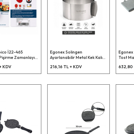
bico İ22-465
Egonex Solingen
Egonex 
Pişirme Zamanlayıcı
Ayarlanabilir Metal Kek Kalıp
Tost Ma
iştiren Kıvamlayıcı)
( 16-34cm )*24
 + KDV
216,16 TL + KDV
632,80
rta &
)*200