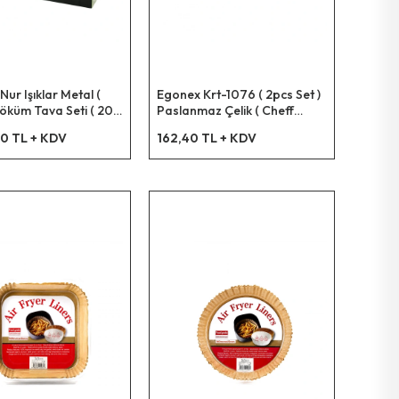
ur Işıklar Metal (
Egonex Krt-1076 ( 2pcs Set )
Döküm Tava Seti ( 20-
Paslanmaz Çelik ( Cheff
 )*1
Sütlük & Sosluk=14cm & Derin
0 TL + KDV
162,40 TL + KDV
Kap=17cm )*40