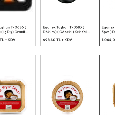
aşhan T-0686 (
Egonex Taşhan T-0583 (
Egonex N
 ( İç Dış ) Granit
Döküm ) ( Göbekli ) Kek Kalıp (
3pcs ) 
inası*10
Fırıldak ) ( Çap: 25cm &
24-28cm
 TL + KDV
498,40 TL + KDV
1.064,0
Derinlik: 10cm )*20