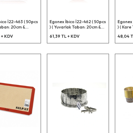
ico İ22-463 ( 50pcs
Egonex İbico İ22-462 ( 50pcs
Egonex 
Taban: 20cm &
) ( Yuvarlak Taban: 20cm &
) ( Kare
cm ) Air Fryer
Kenar: 4.5cm ) Air Fryer
4.5cm ) 
 + KDV
61,39 TL + KDV
48,04 T
lıp ( Kağıt )*100
Pişirme Kalıp ( Kağıt )*100
( Kağıt 