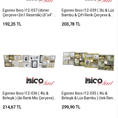
Egonex İbico İ12-037 (döner
Egonex İbico İ12-039 ( 3lü & Lüx
Çerçeve=2in1 Resimlik) (6"x4" &
Bambu & Çift Renk Çerçeve &
15x10cm) (masa Üstü) Ahşap
İpli & Aile Fotoluk ) Ahşap Resim
192,25 TL
203,78 TL
Resim Çerçevesi
Çerçevesi ( 6"4" & 15x10cm
(2.çerçeve=17x21cm)*24=k
)*24=k
Egonex İbico İ12-036 ( 4lü &
Egonex İbico İ12-035 ( 4lü &
Birleşik ) (iki Renk Mix Çerçeve)
Birleşik & Lüx Bambu ) (tek Renk
(aile Foto) Ahşap Resim
Mix Çerçeve) (aile Foto) Ahşap
214,67 TL
299,90 TL
Çerçeve ( 4"x6" & 10x15cm
Resim Çerçeve ( 4"x6" &
)*24=k
10x15cm )*24=k