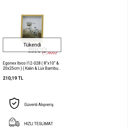
Tükendi
Egonex İbico İ12-028 ( 8''x10'' &
20x25cm ) ( Kalın & Lüx Bambu
& Tek Renk Çerçeve ) Ahşap
210,19 TL
Resim Çerçevesi *36=k
Güvenli Alışveriş
HIZLI TESLİMAT