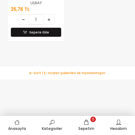
Ampulü ( 15w &
ULBAY
E14 )*50x20
25,76 TL
Sepete Ekle
G-Soft | E-ticaret paketleri ile hazırlanmıştır.
0
Anasayfa
Kategoriler
Sepetim
Hesabım