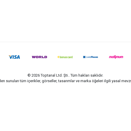
© 2026 Toptanal Ltd. Şti.. Tüm hakları saklıdır.
n sunulan tüm içerikler, görseller, tasarımlar ve marka öğeleri ilgili yasal me
G-Soft | E-ticaret paketleri ile hazırlanmıştır.