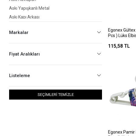
Askı Yapışkanlı Metal
Askı Kapı Arkası
Askı Plastik Vantuzlu
Egonex Gültex 
Markalar
Askı Fön Makinesi
Pcs ) Lüks Elbi
Plastik )*20=k
Askı Aksesuar Plastik
115,58 TL
Askı Portmanto
Fiyat Aralıkları
Askı Çok Amaçlı
Mop Sap Tutucu
Listeleme
Askı Elbise Silikon Kaplama Metal
SEÇİMLERİ TEMİZLE
Egonex Pamir 