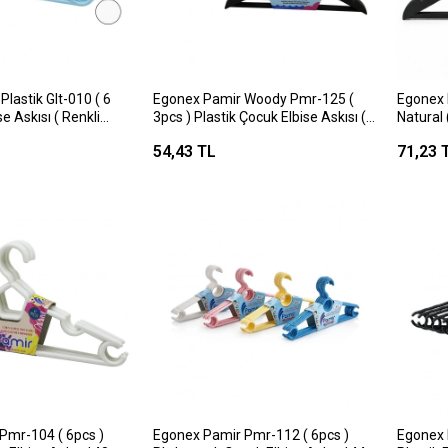
Plastik Glt-010 ( 6
Egonex Pamir Woody Pmr-125 (
Egonex 
se Askısı ( Renkli
3pcs ) Plastik Çocuk Elbise Askısı (
Natural 
Metal Başlı )*36
( Metal 
54,43 TL
71,23 
Pmr-104 ( 6pcs )
Egonex Pamir Pmr-112 ( 6pcs )
Egonex 