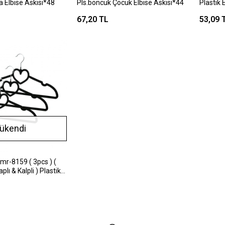
a Elbise Askısı*48
Pls.boncuk Çocuk Elbise Askısı*44
Plastik 
67,20 TL
53,09 
ükendi
mr-8159 ( 3pcs ) (
plı & Kalpli ) Plastik
çlu )*80