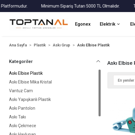
tformudur.
Minimum Sipariş Tutarı 5000 TL Olmalıdır.
Tüm K
Egonex
Elektrik
El
Ana Sayfa
Plastik
Askı Grup
Askı Elbise Plastik
Kategoriler
Askı Elbise 
Askı Elbise Plastik
Askı Elbise Mika Kristal
Vantuz Cam
Askı Yapışkanlı Plastik
Askı Pantolon
Askı Takı
Askı Çekmece
Askı Havlupan