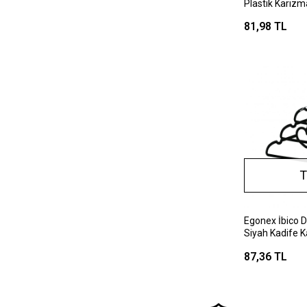
Plastik Karizm
81,98 TL
T
Egonex İbico D
Siyah Kadife Ka
Askı ( Metal U
87,36 TL