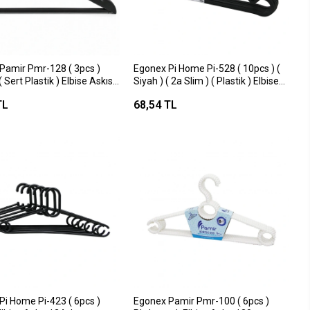
Pamir Pmr-128 ( 3pcs )
Egonex Pi Home Pi-528 ( 10pcs ) (
( Sert Plastik ) Elbise Askısı
Siyah ) ( 2a Slim ) ( Plastik ) Elbise
Başlı )*68
Askısı*36
TL
68,54 TL
Pi Home Pi-423 ( 6pcs )
Egonex Pamir Pmr-100 ( 6pcs )