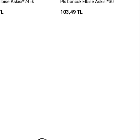
Elbise Askısı*24=k
Pls.boncuk Elbise Askısı*30
TL
103,49 TL