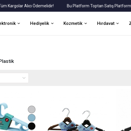
argolar Alıcı Ödemelidir!
Bu Platform Toptan Satış Platformudur
ektronik
Hediyelik
Kozmetik
Hırdavat
Plastik